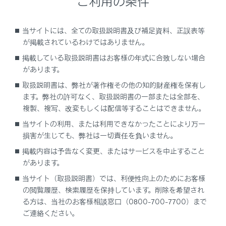
ご利用の条件
のとき
マルチメディアシステムでデータ通信や連絡
当サイトには、全ての取扱説明書及び補足資料、正誤表等
先転送からハンズフリー電話に切りかえてい
が掲載されているわけではありません。
るとき。（切りかえ中はマルチメディアシス
掲載している取扱説明書はお客様の年式に合致しない場合
‍®
テムの
Bluetooth
接続状態が表示されませ
があります。
ん）
取扱説明書は、弊社が著作権その他の知的財産権を保有し
その他、携帯電話自体が使えないとき
ます。弊社の許可なく、取扱説明書の一部または全部を、
複製、複写、改変もしくは配信等することはできません。
応答保留操作は、マルチメディアシステムで操
当サイトの利用、または利用できなかったことにより万一
作できません。携帯電話で操作してください。
損害が生じても、弊社は一切責任を負いません。
三者通話を契約しているときは、携帯電話で三
掲載内容は予告なく変更、またはサービスを中止すること
者通話を解除してから使用してください。
があります。
ヘルプネットを使用する場合は、次の制限があ
当サイト（取扱説明書）では、利便性向上のためにお客様
ります。
の閲覧履歴、検索履歴を保持しています。削除を希望され
ヘルプネット動作中はハンズフリー電話を使
る方は、当社のお客様相談窓口（0800-700-7700）まで
用できません。また、ヘルプネット動作中は
ご連絡ください。
電話を切る操作によるヘルプネット回線切断