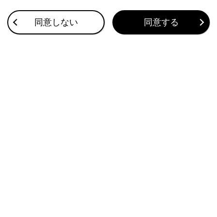
ができません。
着信中、保留中または通話画面表示中にヘル
同意しない
同意する
プネットが起動すると、ハンズフリー電話は
強制終了されて、ハンズフリー電話画面が解
除されます。
‍®
‍®
ハンズフリー電話と
Wi-Fi
機能（
Wi-Fi
‍®
Hotspot、
Miracast
）を同時に使用する場合、
‍®
携帯電話の
Bluetooth
接続が切断される場合が
あります。
携帯電話とマルチメディアシステムの受話音量
／着信音量が連動することがあります。携帯電
話の機種によっては、マルチメディアシステム
との受話音量／着信音量を連動できません。
警告