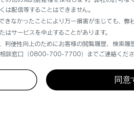
くは配信等することはできません。
なる前に
できなかったことにより万一損害が生じても、弊
たはサービスを中止することがあります。
画機能について
、利便性向上のためにお客様の閲覧履歴、検索履
の種類
談窓口（0800-700-7700）までご連絡くだ
放すときの注意
同意
れているページ
このページ
ダー