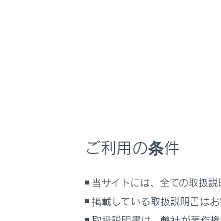
LBX
取扱説明書
マルチメディア
ホーム
ドライ
はじめに
安全・安心のために
メニュー
走行に関する情報表示
運転する前に
車両前後のカ
運転
ドライブレコーダ
ご利用の条件
てください。
室内装備・機能
マルチメディア
当サイトには、全ての取扱説
お手入れのしかた
ドライブ
万一の場合には
掲載している取扱説明書はお
車両情報
録画状態
取扱説明書は、弊社が著作権