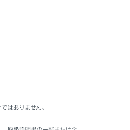
て
用しています。詳細は別冊
「‍取扱説明書‍」
を参照し
けではありません。
く、取扱説明書の一部または全