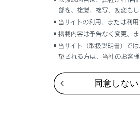
こんなときは
部を、複製、複写、改変もし
お使いに
ブックマーク
当サイトの利用、または利用
あとで読む
掲載内容は予告なく変更、ま
前後方録
当サイト（取扱説明書）では
PDFで見る
録画映像
車両
望される方は、当社のお客様相
マルチメディア
お車を手
画面表示設定
同意しない
個人情報の取扱いについて
サイト利用について
お問い合わせ
合わせて見ら
ドライブレコー