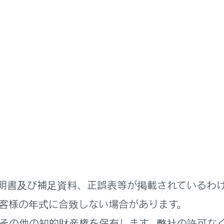
ドライブレコーダー
ドライブレコーダー
ブレコーダー（前後方）につい
メラで撮影した映像を車載機メモリー内に常時録画します。
ーの前方カメラはLexus Safety System + のものを使
明書及び補足資料、正誤表等が掲載されているわ
レコーダー使用上の留意事項
客様の年式に合致しない場合があります。
を確認する
その他の知的財産権を保有します。弊社の許可な