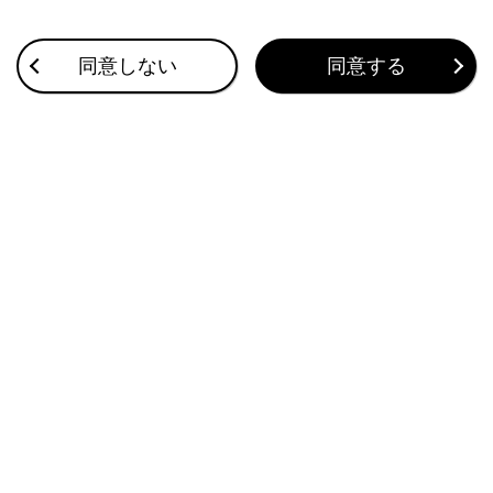
合わせて見られているページ
同意しない
同意する
ドライブレコーダー
録画映像を再生する
録画映像を外部メディアに転送する
このページは役に立ちましたか？
はい
いいえ