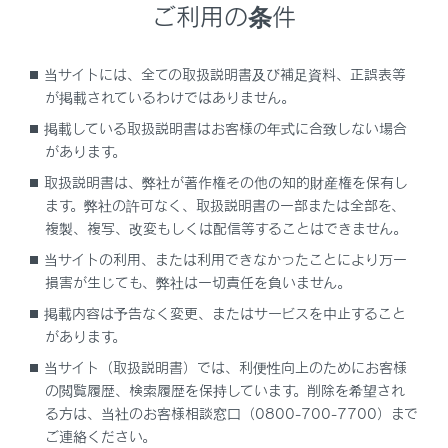
ご利用の条件
ドライブレコーダー使用上の留意事項
当サイトには、全ての取扱説明書及び補足資料、正誤表等
録画状態を確認する
が掲載されているわけではありません。
掲載している取扱説明書はお客様の年式に合致しない場合
お使いになる前に
があります。
取扱説明書は、弊社が著作権その他の知的財産権を保有し
前後方録画機能について
ます。弊社の許可なく、取扱説明書の一部または全部を、
複製、複写、改変もしくは配信等することはできません。
録画映像の種類
当サイトの利用、または利用できなかったことにより万一
損害が生じても、弊社は一切責任を負いません。
お車を手放すときの注意
掲載内容は予告なく変更、またはサービスを中止すること
があります。
当サイト（取扱説明書）では、利便性向上のためにお客様
の閲覧履歴、検索履歴を保持しています。削除を希望され
る方は、当社のお客様相談窓口（0800-700-7700）まで
ご連絡ください。