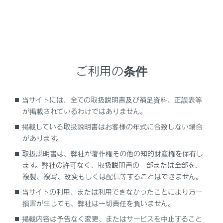
床下透過映像表示の設定をON/OFFできます。設
定をON にし、車両を前進もしくは後退すると、
現在の車両位置から撮影された過去のカメラ映像
が車両下に合成表示され、車両下の状況やフロン
トタイヤ位置の把握などを補助できます。映像は
パノラミックビュー、サイドクリアランスビュ
ご利用の条件
ー、コーナリングビューに表示されます。
[‍クリアランスソナー3D表示‍]
当サイトには、全ての取扱説明書及び補足資料、正誤表等
クリアランスソナー3D 表示のON/OFFを設定で
が掲載されているわけではありません。
きます。
掲載している取扱説明書はお客様の年式に合致しない場合
があります。
[‍クリアランスソナー検知距離‍]
取扱説明書は、弊社が著作権その他の知的財産権を保有し
クリアランスソナーによる障害物検知の開始距離
ます。弊社の許可なく、取扱説明書の一部または全部を、
を切りかえることができます。
複製、複写、改変もしくは配信等することはできません。
[‍ボディカラー‍]
当サイトの利用、または利用できなかったことにより万一
画面に表示される車両のボディカラーを変更でき
損害が生じても、弊社は一切責任を負いません。
ます。
掲載内容は予告なく変更、またはサービスを中止すること