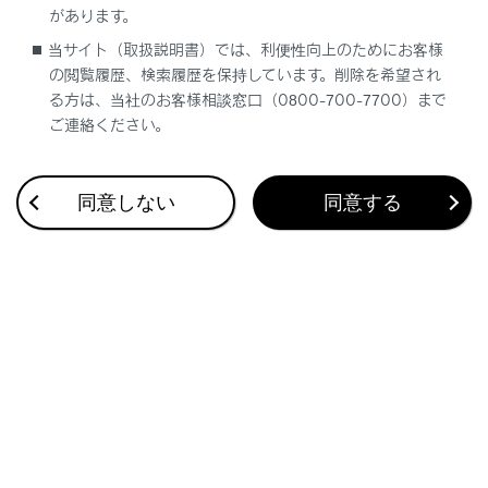
[‍カメラ映像自動オフ‍]
があります。
カメラ映像自動オフ機能のON/OFFを設定できま
当サイト（取扱説明書）では、利便性向上のためにお客様
す。
の閲覧履歴、検索履歴を保持しています。削除を希望され
る方は、当社のお客様相談窓口（0800-700-7700）まで
ご連絡ください。
知識
走行中は安全のため、カスタマイズ設定画面を表示
同意しない
同意する
できません。
関連リンク
ボディカラーを変更する
クリアランスソナーの検知開始距離を切りかえる
ボディカラーを変更する