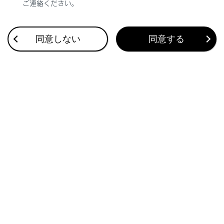
ご連絡ください。
合わせて見られているページ
同意しない
同意する
Apple CarPlay/Android Autoの使い方
VICS・交通情報
付録
このページは役に立ちましたか？
はい
いいえ