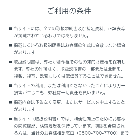
録画映像の画質を調整する
ご利用の条件
録画映像を外部メディアに転送する
当サイトには、全ての取扱説明書及び補足資料、正誤表等
が掲載されているわけではありません。
複数の録画映像をまとめて選択する
掲載している取扱説明書はお客様の年式に合致しない場合
があります。
ドライブレコーダーの設定を変更する
取扱説明書は、弊社が著作権その他の知的財産権を保有し
ます。弊社の許可なく、取扱説明書の一部または全部を、
ドライブレコーダーアプリ
複製、複写、改変もしくは配信等することはできません。
当サイトの利用、または利用できなかったことにより万一
後方カメラについて
損害が生じても、弊社は一切責任を負いません。
掲載内容は予告なく変更、またはサービスを中止すること
故障とお考えになる前に
があります。
当サイト（取扱説明書）では、利便性向上のためにお客様
の閲覧履歴、検索履歴を保持しています。削除を希望され
る方は、当社のお客様相談窓口（0800-700-7700）まで