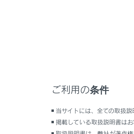
NX350/NX250
ナビゲーションシ
ホーム
ドライ
はじめに
車を運転する前の準備
メニュー
車を運転するときに知ってほしい
こと
時間帯や天候に合わせた運転と装
ドライバ
備
ご利用の条件
快適装備と便利な室内装備の使い
かた
ドライバ
メーター／ディスプレイの機能と表
当サイトには、全ての取扱説
示される情報
掲載している取扱説明書はお
安全運転を支援する機能
通信で安心、快適、便利を支援す
取扱説明書は、弊社が著作権