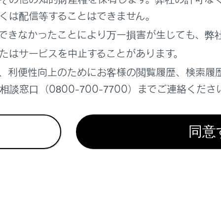
くは配信等することはできません。
れているページ
このページ
できなかったことにより万一損害が生じても、弊
ダー
たはサービスを中止することがあります。
y/Android Autoの使い方
、利便性向上のためにお客様の閲覧履歴、検索履
報
談窓口（0800-700-7700）までご連絡くださ
同意