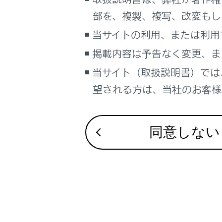
るしくみ
部を、複製、複写、改変もし
ナビゲーションシステムを使う
合わせて見ら
当サイトの利用、または利用
車のお手入れ
ドライブレコー
掲載内容は予告なく変更、ま
困ったときの対処方法
Apple CarPla
車の仕様、諸元、装備
当サイト（取扱説明書）では
VICS・交通情
補足
望される方は、当社のお客様相
ブックマーク
あとで読む
同意しない
PDFで見る
車両
マルチメディア
画面表示設定
個人情報の取扱いについて