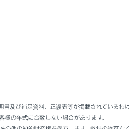
取扱説明書
ステムを使う
各種設定および登録
バー設定
ーの切りかえや登録をする
ーの特定方法を設定する
明書及び補足資料、正誤表等が掲載されているわ
客様の年式に合致しない場合があります。
その他の知的財産権を保有します。弊社の許可な