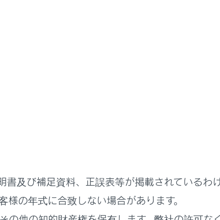
取扱説明書
わせた運転と装備
寒冷時の運転
の運転
準備
で知っておくこと
明書及び補足資料、正誤表等が掲載されているわ
客様の年式に合致しない場合があります。
その他の知的財産権を保有します。弊社の許可な