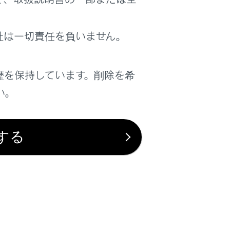
は役に立ちましたか？
社は一切責任を負いません。
はい
いいえ
歴を保持しています。削除を希
い。
する