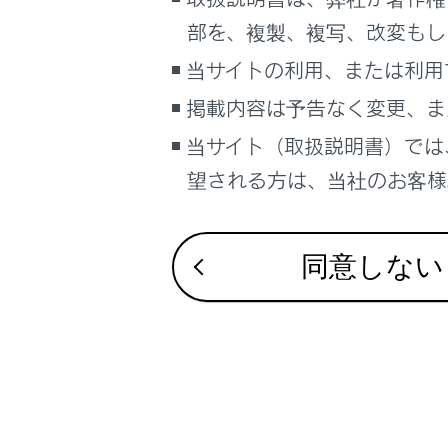
合わせて見ら
るしくみ
部を、複製、複写、改変もし
ナビゲーションシステムを使う
自動的にロービ
当サイトの利用、または利用
車のお手入れ
ヘッドランプ
掲載内容は予告なく変更、ま
困ったときの対処方法
雨の日の視界
車の仕様、諸元、装備
当サイト（取扱説明書）では
補足
望される方は、当社のお客様相
ブックマーク
あとで読む
同意しない
PDFで見る
車両
マルチメディア
画面表示設定
個人情報の取扱いについて