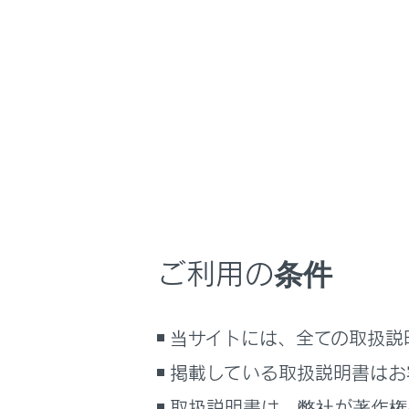
NX350/NX250
時間帯や天候に合
ホーム
寒冷時
はじめに
車を運転する前の準備
車を運転するときに知ってほしい
こと
寒くなる前の
時間帯や天候に合わせた運転と装
備
寒冷時の運転
ご利用の条件
快適装備と便利な室内装備の使い
かた
メーター／ディスプレイの機能と表
当サイトには、全ての取扱説
示される情報
掲載している取扱説明書はお
安全運転を支援する機能
通信で安心、快適、便利を支援す
取扱説明書は、弊社が著作権