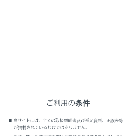
NX350/NX250
取扱説明書
ナビゲーションシステムを使う
ハンズフリー電話
ハンズフリー電話
携帯電話をハンズフリーで使用するには
ハンズフリー電話使用上の留意事項
ステアリングスイッチでのハンズフリー電話の操作
ご利用の条件
電話のかけ方
電話の受け方
当サイトには、全ての取扱説明書及び補足資料、正誤表等
通話中の操作
が掲載されているわけではありません。
ハンズフリー電話の変更