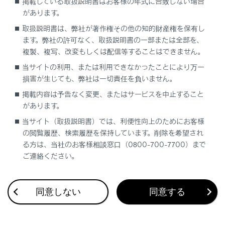
掲載している取扱説明書はお客様の年式に合致しない場合
連絡先データの編集
があります。
取扱説明書は、弊社が著作権その他の知的財産権を保有し
ます。弊社の許可なく、取扱説明書の一部または全部を、
複製、複写、改変もしくは配信等することはできません。
当サイトの利用、または利用できなかったことにより万一
損害が生じても、弊社は一切責任を負いません。
掲載内容は予告なく変更、またはサービスを中止すること
があります。
合わせて見られているページ
当サイト（取扱説明書）では、利便性向上のためにお客様
の閲覧履歴、検索履歴を保持しています。削除を希望され
ドライブレコーダー
る方は、当社のお客様相談窓口（0800-700-7700）まで
Apple CarPlay/Android Autoの使い方
ご連絡ください。
VICS・交通情報
同意しない
同意する
このページは役に立ちましたか？