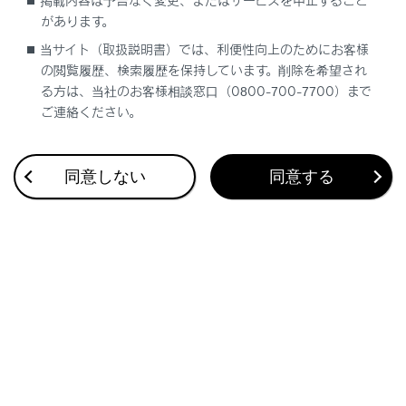
掲載内容は予告なく変更、またはサービスを中止すること
本革部分のお手入れの目安
があります。
品質を長く保つため、年に2回程度の定期的
当サイト（取扱説明書）では、利便性向上のためにお客様
なお手入れをおすすめします。
の閲覧履歴、検索履歴を保持しています。削除を希望され
る方は、当社のお客様相談窓口（0800-700-7700）まで
ご連絡ください。
同意しない
同意する
合わせて見られているページ
タイヤ空気圧の点検
タイヤ空気圧警報システムのはたらき
洗車