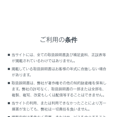
ビニール製／プラスチック製／ワックス含有のも
のは、車内が高温になると革に張り付くおそれが
あるため、 革張りの上に置かない
掃除機などでほこりや砂を取り除きます。
ご利用の条件
うすめた洗剤をやわらかい布に含ませ、よごれをふき
取ります。
当サイトには、全ての取扱説明書及び補足資料、正誤表等
ウール用の中性洗剤を約5%の水溶液までうすめたもの
が掲載されているわけではありません。
を使用してください。
掲載している取扱説明書はお客様の年式に合致しない場合
水を浸した布を固くしぼり、表面に残った洗剤をふき
があります。
取ります。
取扱説明書は、弊社が著作権その他の知的財産権を保有し
乾いたやわらかい布で表面の水分をふき取り、風通し
ます。弊社の許可なく、取扱説明書の一部または全部を、
のよい日陰で乾燥させます。
複製、複写、改変もしくは配信等することはできません。
当サイトの利用、または利用できなかったことにより万一
知識
損害が生じても、弊社は一切責任を負いません。