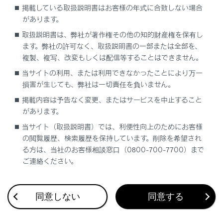
掲載している取扱説明書はお客様の年式に合致しない場合
イラストは、記載している仕様などの違いにより、お客
があります。
様の車の装備と一致しない場合があります。
取扱説明書は、弊社が著作権その他の知的財産権を保有し
ます。弊社の許可なく、取扱説明書の一部または全部を、
複製、複写、改変もしくは配信等することはできません。
当サイトの利用、または利用できなかったことにより万一
損害が生じても、弊社は一切責任を負いません。
掲載内容は予告なく変更、またはサービスを中止すること
があります。
合わせて見られているページ
当サイト（取扱説明書）では、利便性向上のためにお客様
の閲覧履歴、検索履歴を保持しています。削除を希望され
スイッチ類
る方は、当社のお客様相談窓口（0800-700-7700）まで
ご連絡ください。
インストルメントパネル
天井
同意しない
同意する