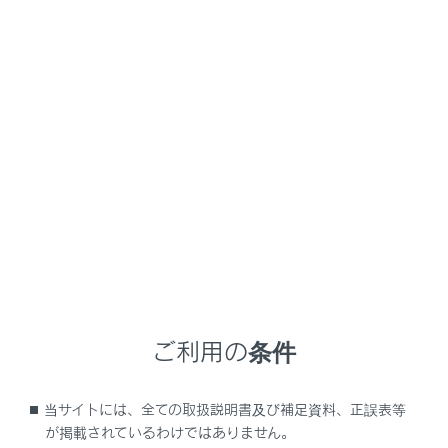
NX350/NX250
取扱説明書
はじめに
はじめに
本書に掲載している情報
本書はオプションを含むすべての装備の説明をしていま
す。そのため、お客様の車にはない装備の説明が記載さ
れている場合があります。また、車の仕様変更により、
内容がお車と一致しない場合がありますのでご了承くだ
さい。
ご利用の条件
レクサス販売店で取り付けられた装備（販売店オプショ
ン）の取り扱いについては、その商品に付属の取り扱い
当サイトには、全ての取扱説明書及び補足資料、正誤表等
説明書をお読みください。
が掲載されているわけではありません。