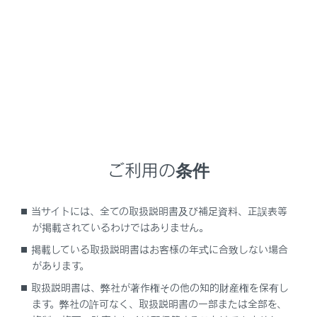
データの利用目的と第三者提供について
コンピューターに記録されたデータは、事故解析／故障
診断、自動運転／先進安全／地図関連技術のための研究
開発（技術／商品開発、品質向上等）、データを利用し
た商品／サービス（自動運転／先進安全技術用の地図の
提供、走行状況の分析／道路インフラなど走行環境の分
析／交通状況の配信などがあります。以下、これらを
「個別サービス」といいます。）
ご利用の条件
および事故に関するお客様対応、事故の解決のための協
議を目的に利用することがあります。
当サイトには、全ての取扱説明書及び補足資料、正誤表等
が掲載されているわけではありません。
なお、次の場合に、トヨタ自動車は、取得したデータを
掲載している取扱説明書はお客様の年式に合致しない場合
第三者へ開示または提供することがあります。
があります。
お車の使用者の同意（リース車は借主の同意）がある
取扱説明書は、弊社が著作権その他の知的財産権を保有し
場合
ます。弊社の許可なく、取扱説明書の一部または全部を、