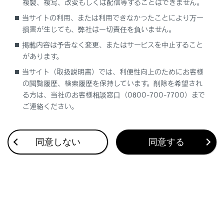
警察／裁判所／政府機関などの法的強制力のある要請
複製、複写、改変もしくは配信等することはできません。
に基づく場合
当サイトの利用、または利用できなかったことにより万一
トヨタ自動車が訴訟で使用する場合
損害が生じても、弊社は一切責任を負いません。
統計的な処理を行う目的で、使用者や車両が特定され
掲載内容は予告なく変更、またはサービスを中止すること
ないように加工したデータを研究機関などに提供する
があります。
場合
当サイト（取扱説明書）では、利便性向上のためにお客様
の閲覧履歴、検索履歴を保持しています。削除を希望され
Lexus Safety System +によって記録され、トヨタ自動
る方は、当社のお客様相談窓口（0800-700-7700）まで
車が取得したデータについては、上記に加え、次の場合
ご連絡ください。
に第三者に提供することがあります。
お車の使用者の同意（リース車は借主の同意）がある
同意しない
同意する
場合。レクサス以外の第三者が提供する車両記録デー
タを利用する個別サービスに申込された場合などであ
って、第三者がレクサスに代わり、レクサスから第三
者へのデータの提供についてお客様の同意を取得した
場合も含みます。
自動運転／先進安全／地図関連技術のための研究開発