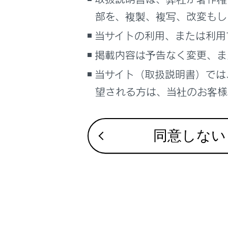
るしくみ
部を、複製、複写、改変もし
ナビゲーションシステムを使う
当サイトの利用、または利用
車のお手入れ
合わせて見ら
掲載内容は予告なく変更、ま
困ったときの対処方法
車の仕様、諸元、装備
当サイト（取扱説明書）では
ドライブレコー
補足
望される方は、当社のお客様相
Apple CarPla
VICS・交通情
ブックマーク
あとで読む
同意しない
PDFで見る
車両
マルチメディア
画面表示設定
個人情報の取扱いについて