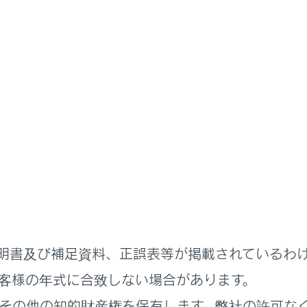
取扱説明書
ステムを使う
オーディオシステム
操作
生についての留意事項
再生する
明書及び補足資料、正誤表等が掲載されているわ
MA/AACディスクを再生する
客様の年式に合致しない場合があります。
その他の知的財産権を保有します。弊社の許可な