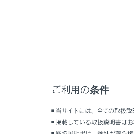
NX350/NX250
ナビゲーションシ
ホーム
CDの
はじめに
車を運転する前の準備
メニュー
車を運転するときに知ってほしい
こと
時間帯や天候に合わせた運転と装
CDの再
備
ご利用の条件
快適装備と便利な室内装備の使い
かた
音楽CDを
メーター／ディスプレイの機能と表
当サイトには、全ての取扱説
示される情報
MP3/W
掲載している取扱説明書はお
安全運転を支援する機能
通信で安心、快適、便利を支援す
取扱説明書は、弊社が著作権