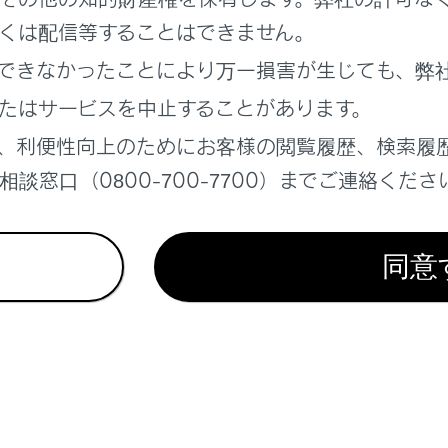
くは配信等することはできません。
できなかったことにより万一損害が生じても、弊
れているページ
このページ
たはサービスを中止することがあります。
、利便性向上のためにお客様の閲覧履歴、検索履
ダー
談窓口（0800-700-7700）までご連絡くださ
y/Android Autoの使い方
報
同意