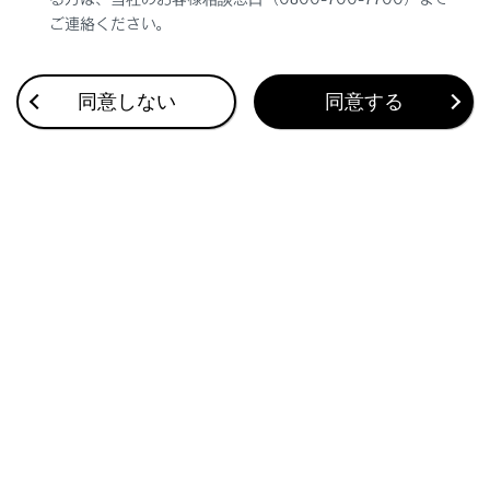
ご連絡ください。
合わせて見られているページ
同意しない
同意する
タイヤ空気圧の点検
タイヤ空気圧警報システムのはたらき
洗車
このページは役に立ちましたか？
はい
いいえ