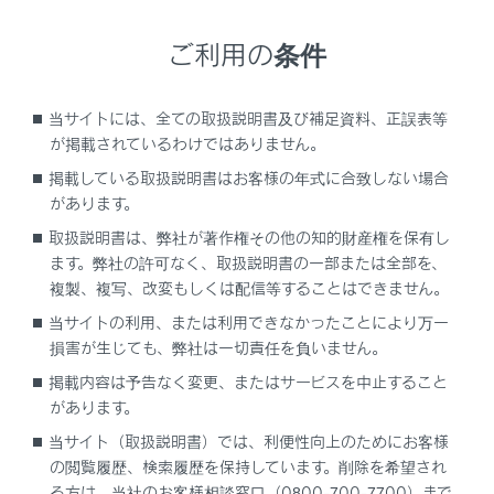
ご利用の条件
当サイトには、全ての取扱説明書及び補足資料、正誤表等
が掲載されているわけではありません。
掲載している取扱説明書はお客様の年式に合致しない場合
があります。
取扱説明書は、弊社が著作権その他の知的財産権を保有し
前側
ます。弊社の許可なく、取扱説明書の一部または全部を、
複製、複写、改変もしくは配信等することはできません。
関連リンク
当サイトの利用、または利用できなかったことにより万一
損害が生じても、弊社は一切責任を負いません。
タイヤローテーションのあとにタイヤの位置を登録する
掲載内容は予告なく変更、またはサービスを中止すること
があります。
当サイト（取扱説明書）では、利便性向上のためにお客様
の閲覧履歴、検索履歴を保持しています。削除を希望され
る方は、当社のお客様相談窓口（0800-700-7700）まで