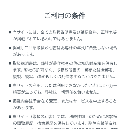
ご利用の条件
SRSエアバッグ
フロアマット
当サイトには、全ての取扱説明書及び補足資料、正誤表等
が掲載されているわけではありません。
フロントシート
掲載している取扱説明書はお客様の年式に合致しない場合
リヤシート
があります。
ヘッドレスト
取扱説明書は、弊社が著作権その他の知的財産権を保有し
シートベルト
ます。弊社の許可なく、取扱説明書の一部または全部を、
複製、複写、改変もしくは配信等することはできません。
コンソールボックス
当サイトの利用、または利用できなかったことにより万一
カップホルダー
損害が生じても、弊社は一切責任を負いません。
アシストグリップ
掲載内容は予告なく変更、またはサービスを中止すること
があります。
当サイト（取扱説明書）では、利便性向上のためにお客様
の閲覧履歴、検索履歴を保持しています。削除を希望され