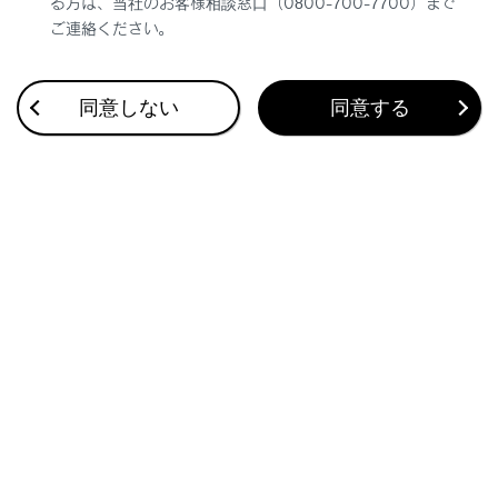
る方は、当社のお客様相談窓口（0800-700-7700）まで
ご連絡ください。
合わせて見られているページ
同意しない
同意する
スイッチ類
インストルメントパネル
天井
このページは役に立ちましたか？
はい
いいえ