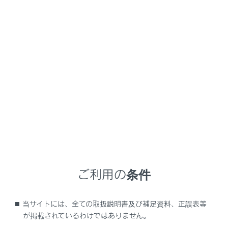
NX350/NX250
取扱説明書
お問い合わせ
お問い合わせやご意見・ご要望はこちらまで
レクサスインフォメーションデスク
フリーコール
ご利用の条件
0800-500-5577
当サイトには、全ての取扱説明書及び補足資料、正誤表等
※手話通訳サービスによるお問い合わせ
が掲載されているわけではありません。
もご利用いただけます。