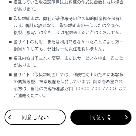
掲載している取扱説明書はお客様の年式に合致しない場合
こちらから
お気軽に利用ください。
があります。
取扱説明書は、弊社が著作権その他の知的財産権を保有し
ます。弊社の許可なく、取扱説明書の一部または全部を、
QRコードはこちら
複製、複写、改変もしくは配信等することはできません。
当サイトの利用、または利用できなかったことにより万一
損害が生じても、弊社は一切責任を負いません。
掲載内容は予告なく変更、またはサービスを中止すること
があります。
受付時間
当サイト（取扱説明書）では、利便性向上のためにお客様
09:00～17:00
の閲覧履歴、検索履歴を保持しています。削除を希望され
る方は、当社のお客様相談窓口（0800-700-7700）まで
ご愛用車のお問い合わせは、自動車検査証（車検証）
ご連絡ください。
をご利用いただくとスムーズな対応が可能です。
「個人情報保護方針」については、
https://lexus.jp/privacy_policy/
にて掲載しておりま
同意しない
同意する
す。
「リコール等情報」については、