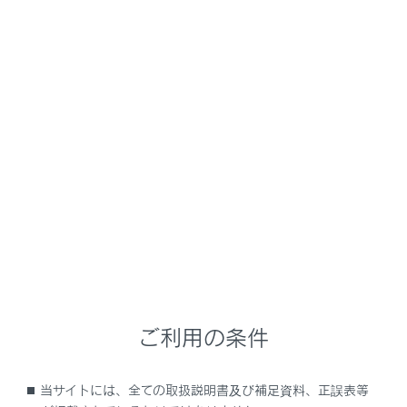
NX350/NX250
取扱説明書
ナビゲーションシステムを使う
ナビゲーション
目的地に設定する場所の検索
メニュー
目的地検索について
目的地検索画面の見方
ご利用の条件
検索結果リスト画面の見方
当サイトには、全ての取扱説明書及び補足資料、正誤表等