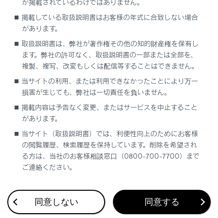
が掲載されているわけではありません。
経由地を追加する
掲載している取扱説明書はお客様の年式に合致しない場合
があります。
電話帳から目的地を検索する
取扱説明書は、弊社が著作権その他の知的財産権を保有し
ます。弊社の許可なく、取扱説明書の一部または全部を、
スマートフォンから目的地を設定する
複製、複写、改変もしくは配信等することはできません。
当サイトの利用、または利用できなかったことにより万一
損害が生じても、弊社は一切責任を負いません。
掲載内容は予告なく変更、またはサービスを中止すること
があります。
当サイト（取扱説明書）では、利便性向上のためにお客様
合わせて見られているページ
の閲覧履歴、検索履歴を保持しています。削除を希望され
る方は、当社のお客様相談窓口（0800-700-7700）まで
ドライブレコーダー
ご連絡ください。
Apple CarPlay/Android Autoの使い方
VICS・交通情報
同意しない
同意する