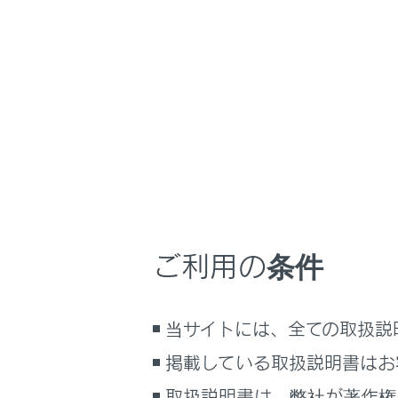
NX350/NX250
時間帯や天候に合
ホーム
走行モ
はじめに
車を運転する前の準備
車を運転するときに知ってほしい
こと
走行／使用状
時間帯や天候に合わせた運転と装
備
ご利用の条件
快適装備と便利な室内装備の使い
それぞれ
かた
メーター／ディスプレイの機能と表
当サイトには、全ての取扱説
示される情報
掲載している取扱説明書はお
安全運転を支援する機能
通信で安心、快適、便利を支援す
取扱説明書は、弊社が著作権