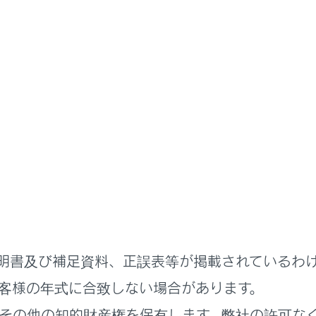
取扱説明書
わせた運転と装備
走行特性を切りかえる
ードの機能
況に合わせて次の走行モードを使用することができます。
の走行モードの特徴
明書及び補足資料、正誤表等が掲載されているわ
客様の年式に合致しない場合があります。
その他の知的財産権を保有します。弊社の許可な