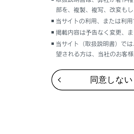
るしくみ
合わせて見ら
部を、複製、複写、改変もし
ナビゲーションシステムを使う
自動的にロービ
当サイトの利用、または利用
車のお手入れ
ヘッドランプ
掲載内容は予告なく変更、ま
困ったときの対処方法
雨の日の視界
車の仕様、諸元、装備
当サイト（取扱説明書）では
補足
望される方は、当社のお客様相
ブックマーク
あとで読む
同意しない
PDFで見る
車両
マルチメディア
画面表示設定
個人情報の取扱いについて