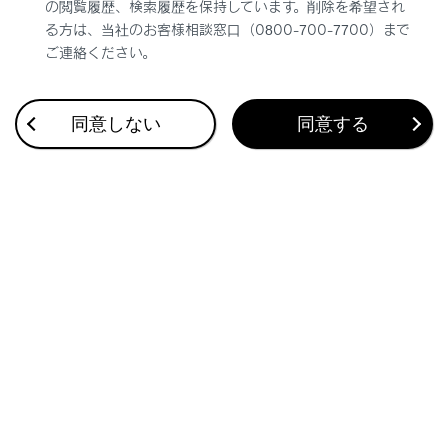
の閲覧履歴、検索履歴を保持しています。削除を希望され
タイヤチェーンなどを装着しているとき
る方は、当社のお客様相談窓口（0800-700-7700）まで
電波を遮断するフィルムがウィンドウに貼
ご連絡ください。
り付けられているとき
車両（特にホイール／ホイールハウスの周
同意しない
同意する
辺）に多くの雪や氷などが付着していると
き
タイヤ空気圧が指定空気圧より極端に高い
とき
タイヤ空気圧警報バルブ／送信機を搭載し
ていないホイールを使用しているとき
タイヤ空気圧警報バルブ／送信機のIDがタ
イヤ空気圧警報コンピューターに登録され
ていないとき
次の場合は正しい性能が確保できない場合
があります。
近くにテレビ塔や発電所／ガソリンスタン