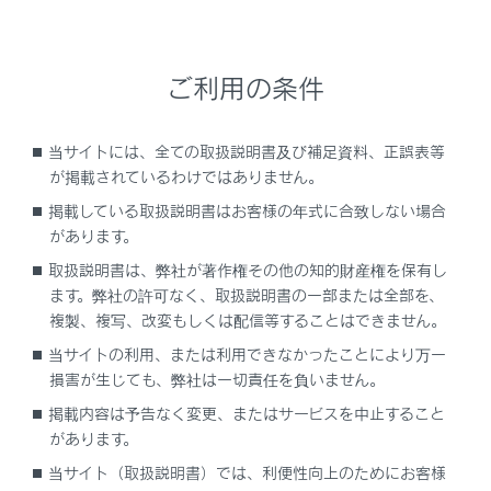
タイヤ空気圧表示
エンジンスイッチをONにしたあと、空気圧
が表示されるまで2,3分かかります。
ご利用の条件
また、空気圧が調節された場合も、表示が
更新されるまで2,3分かかります。
当サイトには、全ての取扱説明書及び補足資料、正誤表等
タイヤ空気圧は温度によって変化します。ま
が掲載されているわけではありません。
た、表示された空気圧は空気圧計で測定し
掲載している取扱説明書はお客様の年式に合致しない場合
た数値と異なる場合があります。
があります。
取扱説明書は、弊社が著作権その他の知的財産権を保有し
タイヤ空気圧警報システムが正常に働かな
ます。弊社の許可なく、取扱説明書の一部または全部を、
いおそれのある状況
複製、複写、改変もしくは配信等することはできません。
次の場合は、タイヤ空気圧警報システムが正
当サイトの利用、または利用できなかったことにより万一
しく作動しない場合があります。
損害が生じても、弊社は一切責任を負いません。
純正ホイール以外を使用したとき
掲載内容は予告なく変更、またはサービスを中止すること
があります。
純正装着タイヤ以外に交換したとき
当サイト（取扱説明書）では、利便性向上のためにお客様
指定サイズ以外のタイヤに交換したとき