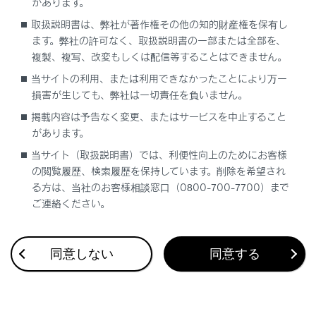
があります。
各ソースの音を調整する
取扱説明書は、弊社が著作権その他の知的財産権を保有し
ます。弊社の許可なく、取扱説明書の一部または全部を、
複製、複写、改変もしくは配信等することはできません。
当サイトの利用、または利用できなかったことにより万一
損害が生じても、弊社は一切責任を負いません。
掲載内容は予告なく変更、またはサービスを中止すること
合わせて見られているページ
があります。
当サイト（取扱説明書）では、利便性向上のためにお客様
ドライブレコーダー
の閲覧履歴、検索履歴を保持しています。削除を希望され
Apple CarPlay/Android Autoの使い方
る方は、当社のお客様相談窓口（0800-700-7700）まで
ご連絡ください。
VICS・交通情報
同意しない
同意する
このページは役に立ちましたか？