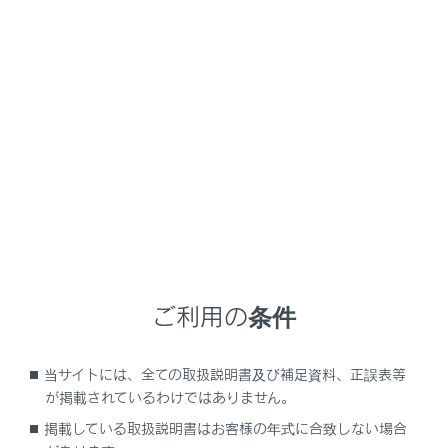
NX350/NX250
取扱説明書
ナビゲーションシステムを使う
各種設定および登録
サウンド＆メディア設定
メニュー
サウンドやメディアの設定を変更する
ご利用の条件
画面モードを切りかえる
当サイトには、全ての取扱説明書及び補足資料、正誤表等
が掲載されているわけではありません。
画質を調整する
掲載している取扱説明書はお客様の年式に合致しない場合