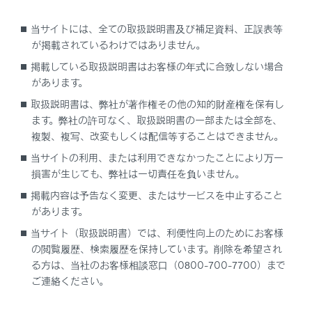
ヘッドランプをつける
当サイトには、全ての取扱説明書及び補足資料、正誤表等
が掲載されているわけではありません。
ヘッドランプを消す
掲載している取扱説明書はお客様の年式に合致しない場合
があります。
ハイビームに切りかえる
取扱説明書は、弊社が著作権その他の知的財産権を保有し
ます。弊社の許可なく、取扱説明書の一部または全部を、
コーナリングランプの機能とはたらき
複製、複写、改変もしくは配信等することはできません。
当サイトの利用、または利用できなかったことにより万一
オートレベリングシステムの機能とはたらき
損害が生じても、弊社は一切責任を負いません。
掲載内容は予告なく変更、またはサービスを中止すること
があります。
当サイト（取扱説明書）では、利便性向上のためにお客様
の閲覧履歴、検索履歴を保持しています。削除を希望され
る方は、当社のお客様相談窓口（0800-700-7700）まで
合わせて見られているページ
ご連絡ください。