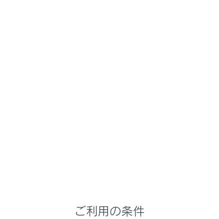
NX350/NX250
取扱説明書
時間帯や天候に合わせた運転と装備
周囲が暗いときの運転
ヘッドランプの使用
メニュー
自動または手動でヘッドランプなどを点灯／消灯できま
す。
関連リンク
車両カスタマイズ設定一覧
ご利用の条件