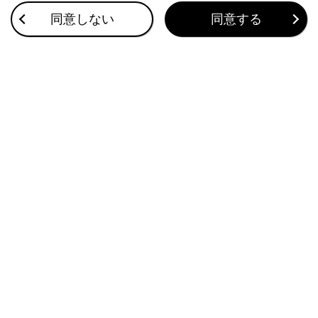
自動的にロービームとハイビームを切りかえる
同意しない
同意する
雨の日の視界の確保
ホーン（警音器）を鳴らす
このページは役に立ちましたか？
はい
いいえ
ブックマーク
あとで読む