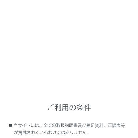
NX350/NX250
取扱説明書
時間帯や天候に合わせた運転と装備
雨の日の運転
雨の日の視界の確保
メニュー
レバー操作で、ワイパーの作動を自動／手動に切りかえ
たり、ウォッシャーを作動させたりすることができます。
ご利用の条件
フロントワイパーを使う
当サイトには、全ての取扱説明書及び補足資料、正誤表等
フロントウォッシャーを使う
が掲載されているわけではありません。