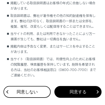
掲載している取扱説明書はお客様の年式に合致しない場合
リヤワイパーを使う
があります。
取扱説明書は、弊社が著作権その他の知的財産権を保有し
リヤウォッシャーを使う
ます。弊社の許可なく、取扱説明書の一部または全部を、
複製、複写、改変もしくは配信等することはできません。
当サイトの利用、または利用できなかったことにより万一
損害が生じても、弊社は一切責任を負いません。
掲載内容は予告なく変更、またはサービスを中止すること
があります。
合わせて見られているページ
当サイト（取扱説明書）では、利便性向上のためにお客様
の閲覧履歴、検索履歴を保持しています。削除を希望され
自動的にロービームとハイビームを切りかえる
る方は、当社のお客様相談窓口（0800-700-7700）まで
ご連絡ください。
ヘッドランプの使用
ホーン（警音器）を鳴らす
同意しない
同意する