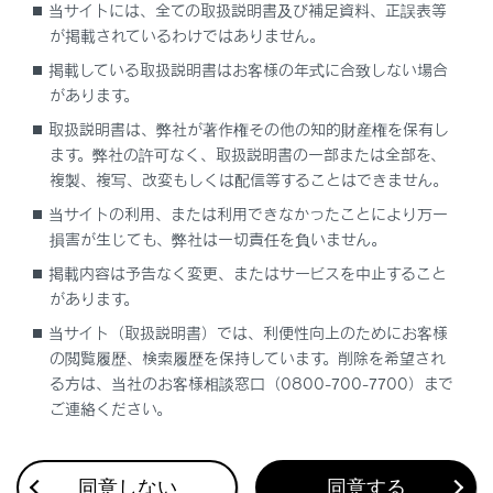
当サイトには、全ての取扱説明書及び補足資料、正誤表等
地図表示設定
が掲載されているわけではありません。
掲載している取扱説明書はお客様の年式に合致しない場合
先読みエコドライブ
があります。
取扱説明書は、弊社が著作権その他の知的財産権を保有し
地図記号・地図表示について
ます。弊社の許可なく、取扱説明書の一部または全部を、
複製、複写、改変もしくは配信等することはできません。
ハイウェイモードについて
当サイトの利用、または利用できなかったことにより万一
損害が生じても、弊社は一切責任を負いません。
掲載内容は予告なく変更、またはサービスを中止すること
があります。
当サイト（取扱説明書）では、利便性向上のためにお客様
の閲覧履歴、検索履歴を保持しています。削除を希望され
合わせて見られているページ
る方は、当社のお客様相談窓口（0800-700-7700）まで
ご連絡ください。
ドライブレコーダー
Apple CarPlay/Android Autoの使い方
同意しない
同意する