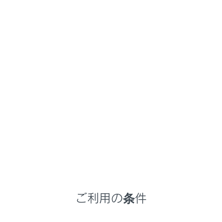
NX350/NX250
取扱説明書
ナビゲーションシステムを使う
ナビゲーション
地図の情報について
メニュー
地点情報を表示する
地図オプション画面
ご利用の条件
施設記号を表示する