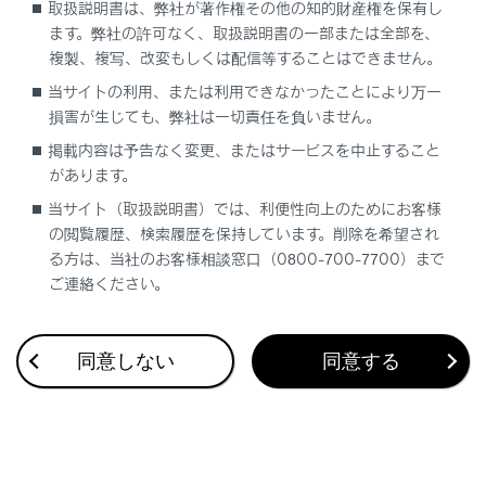
取扱説明書は、弊社が著作権その他の知的財産権を保有し
ます。弊社の許可なく、取扱説明書の一部または全部を、
複製、複写、改変もしくは配信等することはできません。
当サイトの利用、または利用できなかったことにより万一
損害が生じても、弊社は一切責任を負いません。
合わせて見られているページ
掲載内容は予告なく変更、またはサービスを中止すること
があります。
ドライブレコーダー
当サイト（取扱説明書）では、利便性向上のためにお客様
Apple CarPlay/Android Autoの使い方
の閲覧履歴、検索履歴を保持しています。削除を希望され
VICS・交通情報
る方は、当社のお客様相談窓口（0800-700-7700）まで
ご連絡ください。
同意しない
同意する
このページは役に立ちましたか？
はい
いいえ