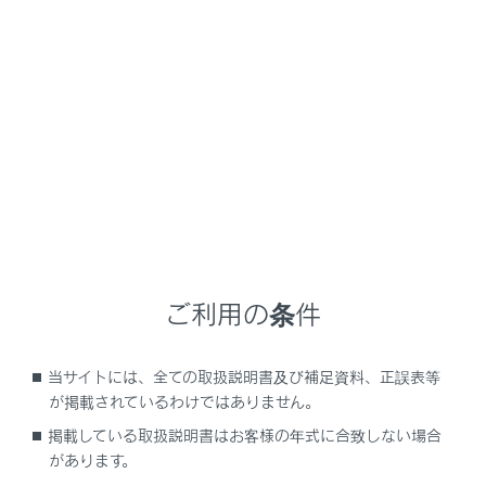
NX350/NX250
取扱説明書
ナビゲーションシステムを使う
ハンズフリー電話
連絡先データの編集
メニュー
ご利用の条件
連絡先データの転送
当サイトには、全ての取扱説明書及び補足資料、正誤表等
ワンタッチダイヤルを登録する
が掲載されているわけではありません。
掲載している取扱説明書はお客様の年式に合致しない場合
連絡先に新規データを追加する
があります。