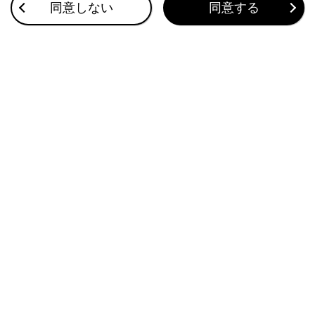
Apple CarPlay/Android Autoの使い方
同意しない
同意する
VICS・交通情報
このページは役に立ちましたか？
はい
いいえ
ブックマーク
あとで読む
個人情報の取扱いについて
サイト利用について