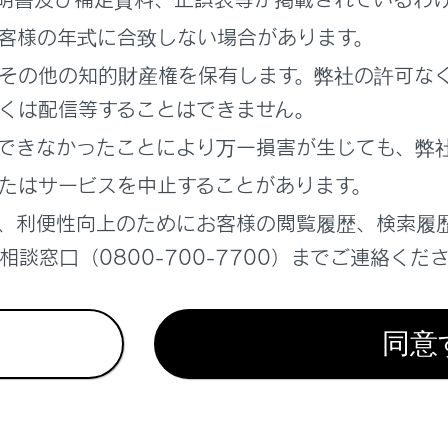
の画質を調整する
客様の年式に合致しない場合があります。
を外部メディアに転送する
その他の知的財産権を保有します。弊社の許可な
くは配信等することはできません。
画映像をまとめて選択する
できなかったことにより万一損害が生じても、弊
たはサービスを中止することがあります。
レコーダーの設定を変更する
、利便性向上のためにお客様の閲覧履歴、検索履
レコーダーアプリ
談窓口（0800-700-7700）までご連絡くだ
ラについて
同意
考えになる前に