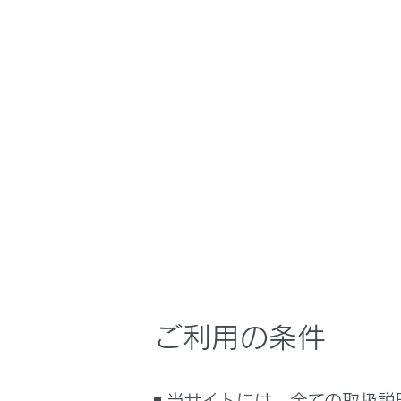
NX350/NX250
ナビゲーションシ
ホーム
ドライ
はじめに
車を運転する前の準備
メニュー
車を運転するときに知ってほしい
こと
時間帯や天候に合わせた運転と装
ドライブ
備
快適装備と便利な室内装備の使い
かた
手動録画
メーター／ディスプレイの機能と表
ご利用の条件
示される情報
録画映像
安全運転を支援する機能
通信で安心、快適、便利を支援す
当サイトには、全ての取扱説