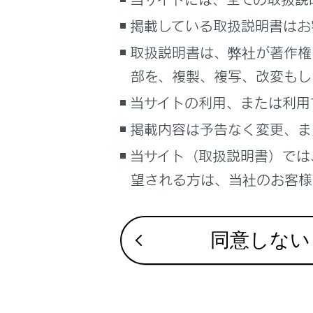
るしくみ
録画映像
掲載している取扱説明書はお
ナビゲーションシステムを使う
録画映像
取扱説明書は、弊社が著作権
車のお手入れ
困ったときの対処方法
部を、複製、複写、改変もし
複数の録
車の仕様、諸元、装備
当サイトの利用、または利用
補足
掲載内容は予告なく変更、ま
ドライブ
当サイト（取扱説明書）では
ブックマーク
あとで読む
ドライブ
望される方は、当社のお客様相
PDFで見る
後方カメ
車両
同意しない
マルチメディア
故障とお
画面表示設定
個人情報の取扱いについて