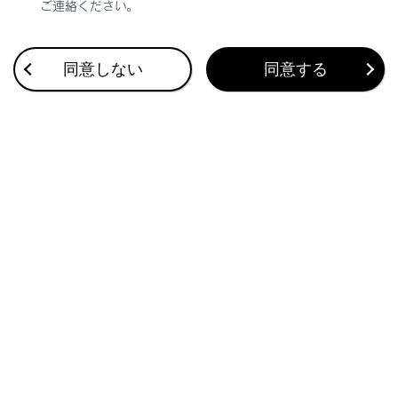
ご連絡ください。
合わせて見られているページ
同意しない
同意する
Apple CarPlay/Android Autoの使い方
VICS・交通情報
付録
このページは役に立ちましたか？
はい
いいえ