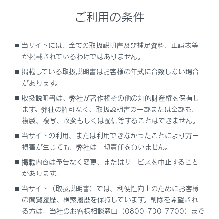
録画映像の画質を調整する
ご利用の条件
録画映像を外部メディアに転送する
当サイトには、全ての取扱説明書及び補足資料、正誤表等
が掲載されているわけではありません。
複数の録画映像をまとめて選択する
掲載している取扱説明書はお客様の年式に合致しない場合
があります。
ドライブレコーダーの設定を変更する
取扱説明書は、弊社が著作権その他の知的財産権を保有し
ます。弊社の許可なく、取扱説明書の一部または全部を、
ドライブレコーダーアプリ
複製、複写、改変もしくは配信等することはできません。
当サイトの利用、または利用できなかったことにより万一
後方カメラについて
損害が生じても、弊社は一切責任を負いません。
掲載内容は予告なく変更、またはサービスを中止すること
故障とお考えになる前に
があります。
当サイト（取扱説明書）では、利便性向上のためにお客様
の閲覧履歴、検索履歴を保持しています。削除を希望され
る方は、当社のお客様相談窓口（0800-700-7700）まで