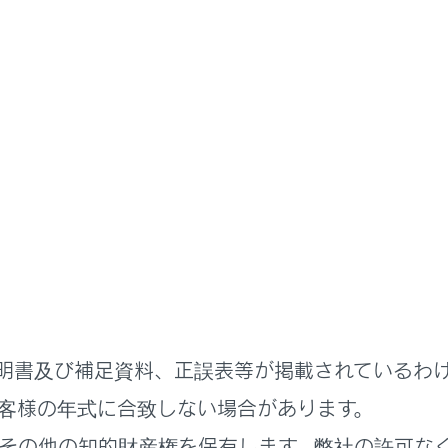
取扱説明書
る機能
安全運転サポート機能を使う
などで左右から接近する車両を
ロントクロストラフィックアラート）
明書及び補足資料、正誤表等が掲載されているわ
客様の年式に合致しない場合があります。
れているページ
このページ
その他の知的財産権を保有します。弊社の許可な