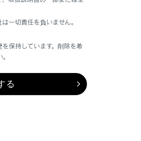
はい
いいえ
社は一切責任を負いません。
歴を保持しています。削除を希
い。
する