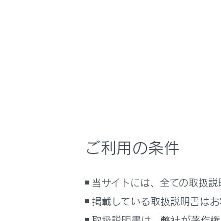
NX350/NX250
安全運転を支援す
ホーム
交差点
はじめに
車を運転する前の準備
車を運転するときに知ってほしい
こと
時間帯や天候に合わせた運転と装
備
FCTA
（フ
ご利用の条件
快適装備と便利な室内装備の使い
かた
メーター／ディスプレイの機能と表
当サイトには、全ての取扱説
示される情報
掲載している取扱説明書はお
安全運転を支援する機能
合わせて見ら
通信で安心、快適、便利を支援す
取扱説明書は、弊社が著作権