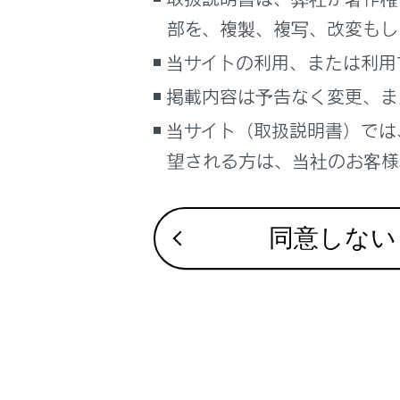
るしくみ
後退時に車両
部を、複製、複写、改変もし
ナビゲーションシステムを使う
最適な車間距
当サイトの利用、または利用
車のお手入れ
駐車時／低速
掲載内容は予告なく変更、ま
困ったときの対処方法
車の仕様、諸元、装備
当サイト（取扱説明書）では
補足
望される方は、当社のお客様相
ブックマーク
あとで読む
同意しない
PDFで見る
車両
マルチメディア
画面表示設定
個人情報の取扱いについて