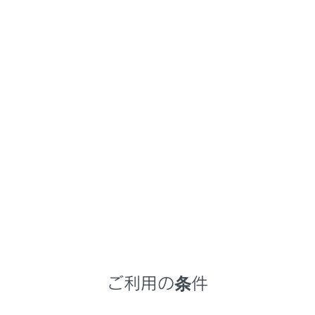
NX350/NX250
取扱説明書
ナビゲーションシステムを使う
スマートフォンや通信機器の接続
Apple CarPlay/Android Autoの
使い方
メニュー
Apple CarPlay/Android Auto使用上の留意事
項
ご利用の条件
未登録のスマートフォンでApple CarPlayを使
用する