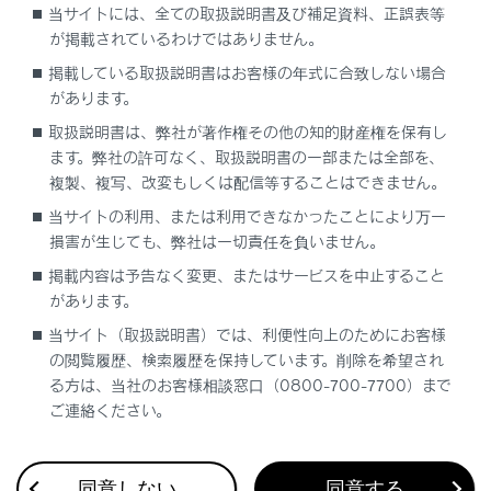
当サイトには、全ての取扱説明書及び補足資料、正誤表等
登録済みスマートフォンでApple CarPlayを使
が掲載されているわけではありません。
用する
掲載している取扱説明書はお客様の年式に合致しない場合
があります。
Android Autoを使用する
取扱説明書は、弊社が著作権その他の知的財産権を保有し
ます。弊社の許可なく、取扱説明書の一部または全部を、
Apple CarPlay/Android Autoが故障したとお
複製、複写、改変もしくは配信等することはできません。
考えになる前に
当サイトの利用、または利用できなかったことにより万一
損害が生じても、弊社は一切責任を負いません。
掲載内容は予告なく変更、またはサービスを中止すること
があります。
当サイト（取扱説明書）では、利便性向上のためにお客様
の閲覧履歴、検索履歴を保持しています。削除を希望され
合わせて見られているページ
る方は、当社のお客様相談窓口（0800-700-7700）まで
ご連絡ください。
ドライブレコーダー
VICS・交通情報
同意しない
同意する