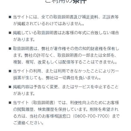
当サイトには、全ての取扱説明書及び補足資料、正誤表等
が掲載されているわけではありません。
希望の項目を選択します。
掲載している取扱説明書はお客様の年式に合致しない場合
電話番号を選択します。
があります。
取扱説明書は、弊社が著作権その他の知的財産権を保有し
関連リンク
ます。弊社の許可なく、取扱説明書の一部または全部を、
複製、複写、改変もしくは配信等することはできません。
VICS・交通情報について
当サイトの利用、または利用できなかったことにより万一
損害が生じても、弊社は一切責任を負いません。
掲載内容は予告なく変更、またはサービスを中止すること
があります。
当サイト（取扱説明書）では、利便性向上のためにお客様
の閲覧履歴、検索履歴を保持しています。削除を希望され
る方は、当社のお客様相談窓口（0800-700-7700）まで
ご連絡ください。
合わせて見られているページ