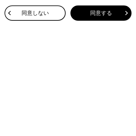
割込着信の電話に出る
同意しない
同意する
連絡先に新規データを追加する
ワンタッチダイヤルを登録する
このページは役に立ちましたか？
はい
いいえ
ブックマーク
あとで読む