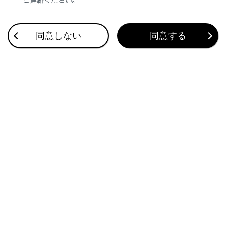
合わせて見られているページ
同意しない
同意する
SRSエアバッグ
チャイルドシート
イモビライザーシステム
このページは役に立ちましたか？
はい
いいえ