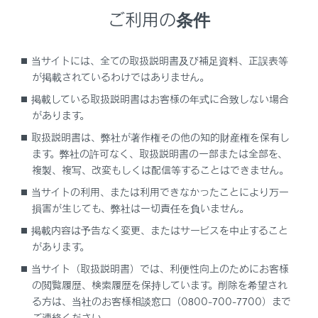
ご利用の条件
侵入センサーが車内で動く物体を検知したとき（侵入
者がガラスを割るなどして車内に乗り込んだとき）
当サイトには、全ての取扱説明書及び補足資料、正誤表等
G-Linkサービスをご利用のお客様へは、オートアラーム
が掲載されているわけではありません。
が作動した場合、ご登録のメールアドレスや専用のスマ
掲載している取扱説明書はお客様の年式に合致しない場合
ートフォンアプリ「My LEXUS（アプリ）」へお知らせ
があります。
することができます。G-Link については、別冊「マルチ
取扱説明書は、弊社が著作権その他の知的財産権を保有し
メディア取扱説明書」を参照してください。
ます。弊社の許可なく、取扱説明書の一部または全部を、
複製、複写、改変もしくは配信等することはできません。
当サイトの利用、または利用できなかったことにより万一
オートアラームを設定／解除／停止する
損害が生じても、弊社は一切責任を負いません。
掲載内容は予告なく変更、またはサービスを中止すること
侵入センサー
があります。
当サイト（取扱説明書）では、利便性向上のためにお客様
の閲覧履歴、検索履歴を保持しています。削除を希望され
る方は、当社のお客様相談窓口（0800-700-7700）まで
ご連絡ください。