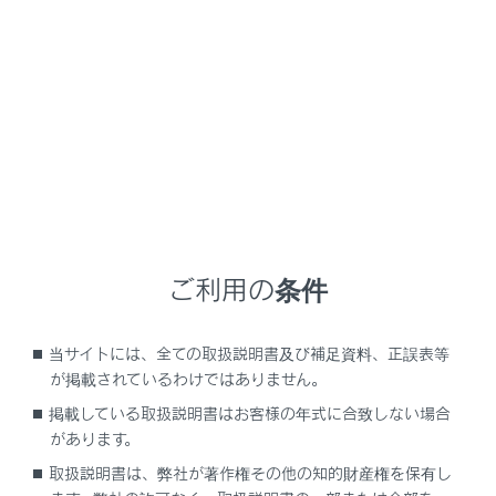
UX300e
取扱説明書
マルチメディア
G-Link
ヘルプネット（エアバッグ連動タイプ）
保守点検をする
メニュー
ご利用の条件
自動保守点検について
当サイトには、全ての取扱説明書及び補足資料、正誤表等
が掲載されているわけではありません。
手動保守点検を実施する
掲載している取扱説明書はお客様の年式に合致しない場合
があります。
取扱説明書は、弊社が著作権その他の知的財産権を保有し