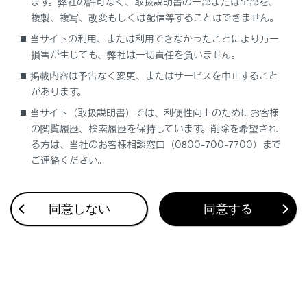
ます。弊社の許可なく、取扱説明書の一部または全部を、
複製、複写、改変もしくは配信等することはできません。
当サイトの利用、または利用できなかったことにより万一
合わせて見られているページ
損害が生じても、弊社は一切責任を負いません。
掲載内容は予告なく変更、またはサービスを中止すること
データ通信に関する留意事項
があります。
Webブラウザ画面を操作する
当サイト（取扱説明書）では、利便性向上のためにお客様
リモートメンテナンスサービスについて
の閲覧履歴、検索履歴を保持しています。削除を希望され
る方は、当社のお客様相談窓口（0800-700-7700）まで
ご連絡ください。
このページは役に立ちましたか？
同意しない
同意する
はい
いいえ