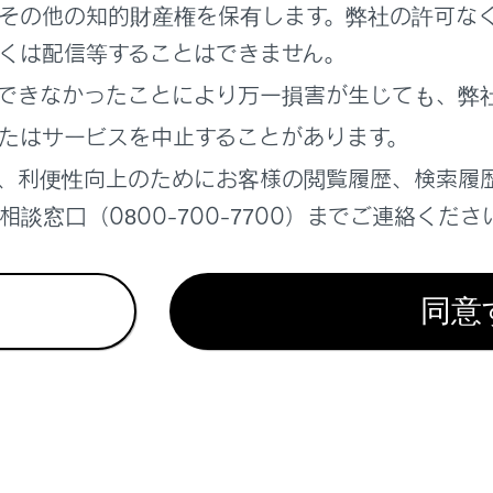
りかえるときは、
[‍<‍]
／
[‍>‍]
にタッチします。
その他の知的財産権を保有します。弊社の許可な
くは配信等することはできません。
できなかったことにより万一損害が生じても、弊
時間を調整する
たはサービスを中止することがあります。
、利便性向上のためにお客様の閲覧履歴、検索履
を地図画面から再表示する
談窓口（0800-700-7700）までご連絡くださ
を情報画面から再表示する
同意
れているページ
このページ