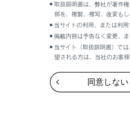
緊急情報を切
取扱説明書は、弊社が著作権
車両情報
部を、複製、複写、改変もし
こんなときは
関連リンク
当サイトの利用、または利用
ブックマーク
自動割込表示
掲載内容は予告なく変更、ま
あとで読む
当サイト（取扱説明書）では
PDFで見る
緊急情報
望される方は、当社のお客様相
車両
マルチメディア
緊急情報
同意しない
画面表示設定
個人情報の取扱いについて
サイト利用について
お問い合わせ
合わせて見ら