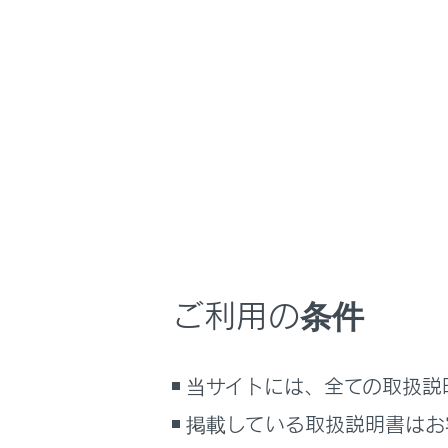
UX300e
取扱説明書
マルチメディア
ホーム
緊急情
はじめに
安全・安心のために
メニュー
EVシステム
緊急情報
を
走行に関する情報表示
運転する前に
運転
ご利用の条件
室内装備・機能
マルチメディア
当サイトには、全ての取扱説
お手入れのしかた
掲載している取扱説明書はお
万一の場合には