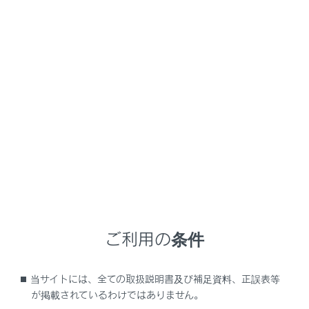
信されます。途中にポーズ（p）信号が含まれる場合
は2秒停止し、続く番号を送信します。
ポーズ（p）信号は番号の送信を２秒停止させます。
メインメニューの
[‍
‍]
にタッチします。
サブメニューの
[‍連絡先‍]
にタッチします。
連絡先を選択します。
ウェイト（w）／ポーズ（p）信号が含まれる電話番
号を選択します。
電話番号にウェイト（w）信号が含まれている場
合、
[‍
‍]
にタッチします。
ご利用の条件
当サイトには、全ての取扱説明書及び補足資料、正誤表等
が掲載されているわけではありません。