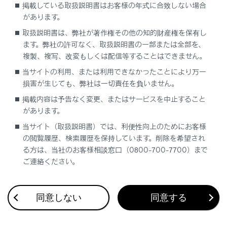
掲載している取扱説明書はお客様の年式に合致しない場合
があります。
[‍
‍]
にタッチすると、ウェイト（w）信号で一時停
止された番号が次のウェイト（w）信号まで送信さ
取扱説明書は、弊社が著作権その他の知的財産権を保有し
れます。途中にポーズ（p）信号が含まれる場合は2
ます。弊社の許可なく、取扱説明書の一部または全部を、
複製、複写、改変もしくは配信等することはできません。
秒停止し、続く番号を送信します。
当サイトの利用、または利用できなかったことにより万一
知識
損害が生じても、弊社は一切責任を負いません。
掲載内容は予告なく変更、またはサービスを中止すること
携帯電話の機種によっては、携帯電話の画
があります。
面にウェイト信号はセミコロン（;）で、ポ
当サイト（取扱説明書）では、利便性向上のためにお客様
ーズ信号はカンマ（,）で表示されます。
の閲覧履歴、検索履歴を保持しています。削除を希望され
る方は、当社のお客様相談窓口（0800-700-7700）まで
本機能は、国際電話などを利用するときに
ご連絡ください。
使用します。
本機能は、留守番電話や銀行の電話サービ
スなど、電話主体のサービスで自動操作が
同意しない
同意する
必要な場合に使用できます。 ウェイト
（w）／ポーズ（p）信号を含んだ電話番号