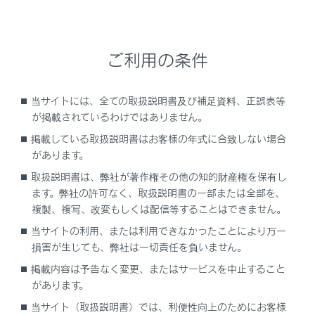
安全にお使いいただくために
オートマチックハイビームを過信しないでくださ
い。運転者は常に自らの責任で周囲の状況を把握
ご利用の条件
し、安全運転を心がけ、必要に応じて手動でハイ
ビームとロービームを切りかえてください。
当サイトには、全ての取扱説明書及び補足資料、正誤表等
オートマチックハイビームの誤作動を防ぐた
が掲載されているわけではありません。
めに
掲載している取扱説明書はお客様の年式に合致しない場合
システムをOFFにする必要があるとき：→
シ
があります。
ステムをOFFにする必要があるとき
取扱説明書は、弊社が著作権その他の知的財産権を保有し
ます。弊社の許可なく、取扱説明書の一部または全部を、
複製、複写、改変もしくは配信等することはできません。
当サイトの利用、または利用できなかったことにより万一
オートマチックハイビームを使うには
損害が生じても、弊社は一切責任を負いません。
掲載内容は予告なく変更、またはサービスを中止すること
手動制御に切りかえるには
があります。
当サイト（取扱説明書）では、利便性向上のためにお客様
一時的なロービームへの切りかえ