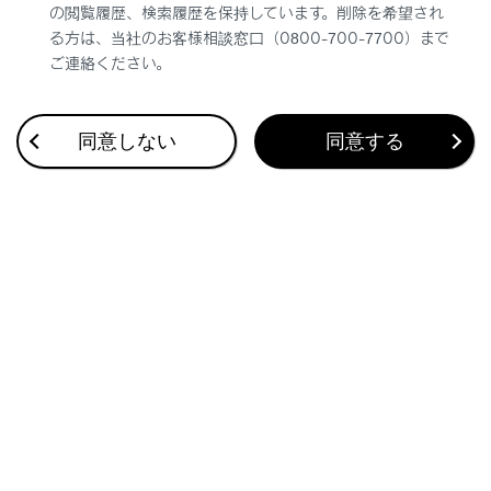
の閲覧履歴、検索履歴を保持しています。削除を希望され
る方は、当社のお客様相談窓口（0800-700-7700）まで
ご連絡ください。
同意しない
同意する
合わせて見られているページ
クルーズコントロール
クリアランスソナー
BSM（ブラインドスポットモニター）
このページは役に立ちましたか？