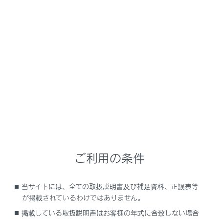
UX300e
取扱説明書
走行に関する情報表示
計器の見方
ヘッドアップディスプレイ
メニュー
ヘッドアップディスプレイは、フロントウインドウガラ
スに運転支援システムの作動状況や走行に関するさまざ
まな情報を表示することができます。
ご利用の条件
ディスプレイの表示
当サイトには、全ての取扱説明書及び補足資料、正誤表等
が掲載されているわけではありません。
ヘッドアップディスプレイの使い方
掲載している取扱説明書はお客様の年式に合致しない場合