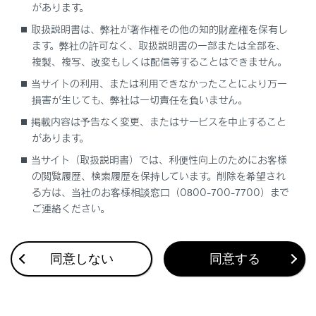
があります。
EV システムインジケーター表示エリア
取扱説明書は、弊社が著作権その他の知的財産権を保有し
ます。弊社の許可なく、取扱説明書の一部または全部を、
複製、複写、改変もしくは配信等することはできません。
当サイトの利用、または利用できなかったことにより万一
損害が生じても、弊社は一切責任を負いません。
掲載内容は予告なく変更、またはサービスを中止すること
合わせて見られているページ
があります。
当サイト（取扱説明書）では、利便性向上のためにお客様
ディスプレイの表示内容
の閲覧履歴、検索履歴を保持しています。削除を希望され
計器類
る方は、当社のお客様相談窓口（0800-700-7700）まで
ご連絡ください。
マルチインフォメーションディスプレイ
同意しない
同意する
このページは役に立ちましたか？