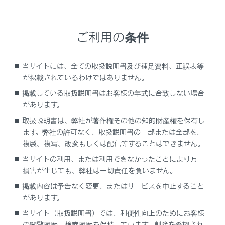
の音が途切れる場合があります。
ご利用の条件
警告
安全のため、運転者は運転中にポータブル機本体
当サイトには、全ての取扱説明書及び補足資料、正誤表等
の操作をしないでください。
が掲載されているわけではありません。
‍®
Bluetooth
通信用の車両側アンテナはマルチメデ
掲載している取扱説明書はお客様の年式に合致しない場合
ィアシステムに内蔵されています。
があります。
植込み型心臓ペースメーカー、植込み型両心室ペ
取扱説明書は、弊社が著作権その他の知的財産権を保有し
ーシングパルスジェネレータおよび植込み型除細
ます。弊社の許可なく、取扱説明書の一部または全部を、
動器以外の医療用電気機器を使用される場合は、
複製、複写、改変もしくは配信等することはできません。
電波による影響について医師や医療用電気機器製
当サイトの利用、または利用できなかったことにより万一
造業者などに事前に確認してください。
損害が生じても、弊社は一切責任を負いません。
掲載内容は予告なく変更、またはサービスを中止すること
があります。
注意
当サイト（取扱説明書）では、利便性向上のためにお客様
ポータブル機を車室内に放置しないでください。
の閲覧履歴、検索履歴を保持しています。削除を希望され