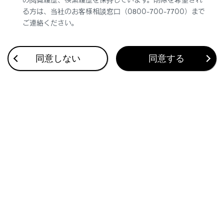
車室内が高温のときにポータブル機が故障するお
る方は、当社のお客様相談窓口（0800-700-7700）まで
ご連絡ください。
それがあります。
ポータブル機をマルチメディアシステムに近づけ
て使用しないでください。近づけすぎると、音質
同意しない
同意する
が劣化したり、接続状態が悪化する場合がありま
す。
関連リンク
Bluetooth機器使用上の留意事項
Bluetooth機器をマルチメディアシステムから登録する
Bluetoothについての情報
Wi-Fi Hotspotを設定する