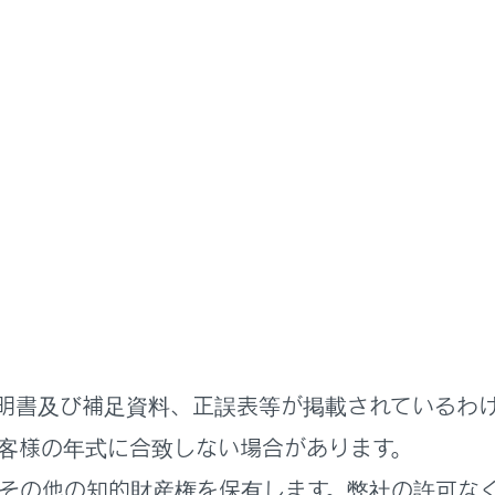
先頭から再生します。
チし続けると、早もどしします。手を離すと、その位置から再生
を一時停止します。
します。
イル／トラックが切りかわります。
チし続けると、早送りします。手を離すと、その位置から再生し
ート再生をします。
チするたびに、再生中のファイル／トラック、再生中のフォルダ
明書及び補足資料、正誤表等が掲載されているわ
わります。
客様の年式に合致しない場合があります。
その他の知的財産権を保有します。弊社の許可な