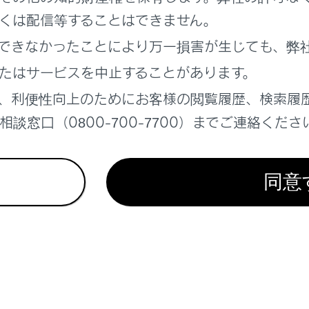
可能な項目を表示します。
くは配信等することはできません。
ニューのリスト
できなかったことにより万一損害が生じても、弊
条件から選曲できます。
たはサービスを中止することがあります。
アーティスト‍]
、利便性向上のためにお客様の閲覧履歴、検索履
ーティスト名から選曲できます。
談窓口（0800-700-7700）までご連絡くださ
ルバム‍]
ルバム名から選曲できます。
同意
ォルダ‍]
ォルダ名から選曲できます。
名から選曲できます。
ャンル‍]