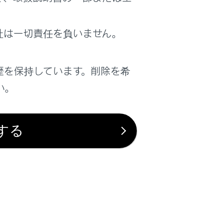
社は一切責任を負いません。
歴を保持しています。削除を希
い。
する