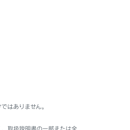
します。
ます。
／アルバム、全ファイル／トラックの順に切
けではありません。
く、取扱説明書の一部または全