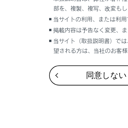
設定
部を、複製、複写、改変もし
サブメ
当サイトの利用、または利用
次の
掲載内容は予告なく変更、ま
[‍
当サイト（取扱説明書）では
ア
望される方は、当社のお客様相
[‍ア
ア
同意しない
[‍フ
フ
[‍曲‍]
曲
[‍ジ