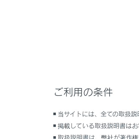
クの
タッ
[‍
‍]
再生
[‍
‍]
再生
[‍
‍]
ファ
タッ
ご利用の条件
[‍
‍]
リピ
タッ
当サイトには、全ての取扱説
りか
掲載している取扱説明書はお
[‍
‍]
取扱説明書は、弊社が著作権