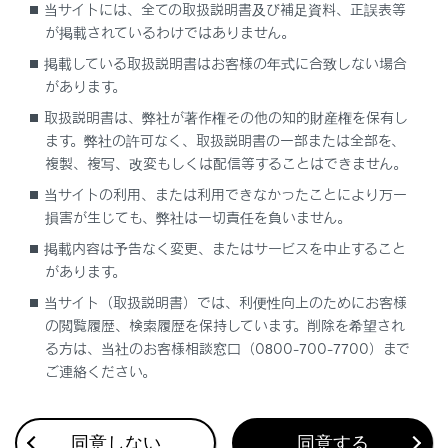
当サイトには、全ての取扱説明書及び補足資料、正誤表等
QR コード
が掲載されているわけではありません。
掲載している取扱説明書はお客様の年式に合致しない場合
QR コードは（株）デンソーウェーブの登録商
があります。
標です。
取扱説明書は、弊社が著作権その他の知的財産権を保有し
フリー／オープンソースソフトウェア情報
ます。弊社の許可なく、取扱説明書の一部または全部を、
について
複製、複写、改変もしくは配信等することはできません。
当サイトの利用、または利用できなかったことにより万一
本製品はフリー／オープンソースソフトウェア
損害が生じても、弊社は一切責任を負いません。
を含んでいます。このようなフリー／オープン
ソースソフトウェアのライセンス情報やソース
掲載内容は予告なく変更、またはサービスを中止すること
コードの両方またはどちらか片方は以下のURL
があります。
で入手することができます。
当サイト（取扱説明書）では、利便性向上のためにお客様
の閲覧履歴、検索履歴を保持しています。削除を希望され
https://www.denso.com/global/en/opensour
る方は、当社のお客様相談窓口（0800-700-7700）まで
ce/dkey/toyota/
ご連絡ください。
デジタルキーの取り扱い
同意しない
同意する