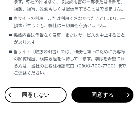
ます。弊社の許可なく、取扱説明書の一部または全部を、
複製、複写、改変もしくは配信等することはできません。
当サイトの利用、または利用できなかったことにより万一
合わせて見られているページ
損害が生じても、弊社は一切責任を負いません。
掲載内容は予告なく変更、またはサービスを中止すること
割込着信の電話に出る
があります。
連絡先に新規データを追加する
当サイト（取扱説明書）では、利便性向上のためにお客様
ワンタッチダイヤルを登録する
の閲覧履歴、検索履歴を保持しています。削除を希望され
る方は、当社のお客様相談窓口（0800-700-7700）まで
ご連絡ください。
このページは役に立ちましたか？
同意しない
同意する
はい
いいえ