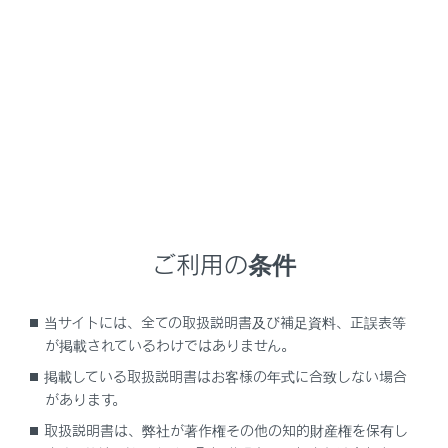
UX300e
取扱説明書
マルチメディア
ハンズフリー電話
ハンズフリー電話使用上の留意事項
ハンズフリー電話使用上の留意
事項
ご利用の条件
ハンズフリー電話についての留意事項
ハンズフリー電話が故障したとお考えになる前に
当サイトには、全ての取扱説明書及び補足資料、正誤表等
が掲載されているわけではありません。
掲載している取扱説明書はお客様の年式に合致しない場合
があります。
取扱説明書は、弊社が著作権その他の知的財産権を保有し