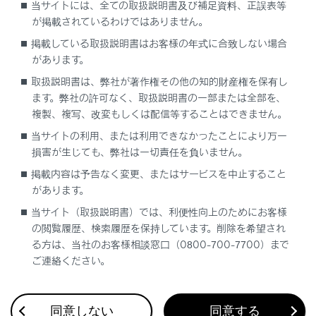
当サイトには、全ての取扱説明書及び補足資料、正誤表等
のとき
が掲載されているわけではありません。
マルチメディアシステムでデータ通信や連絡
掲載している取扱説明書はお客様の年式に合致しない場合
先転送からハンズフリー電話に切りかえてい
があります。
るとき。（切りかえ中はマルチメディアシス
取扱説明書は、弊社が著作権その他の知的財産権を保有し
‍®
テムの
Bluetooth
接続状態が表示されませ
ます。弊社の許可なく、取扱説明書の一部または全部を、
ん）
複製、複写、改変もしくは配信等することはできません。
その他、携帯電話自体が使えないとき
当サイトの利用、または利用できなかったことにより万一
損害が生じても、弊社は一切責任を負いません。
応答保留操作は、マルチメディアシステムで操
作できません。携帯電話で操作してください。
掲載内容は予告なく変更、またはサービスを中止すること
があります。
三者通話を契約しているときは、携帯電話で三
者通話を解除してから使用してください。
当サイト（取扱説明書）では、利便性向上のためにお客様
の閲覧履歴、検索履歴を保持しています。削除を希望され
ヘルプネットを使用する場合は、次の制限があ
る方は、当社のお客様相談窓口（0800-700-7700）まで
ります。
ご連絡ください。
ヘルプネット動作中はハンズフリー電話を使
用できません。また、ヘルプネット動作中は
電話を切る操作によるヘルプネット回線切断
同意しない
同意する