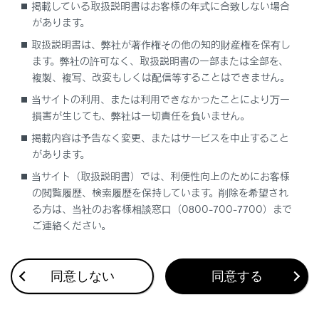
掲載している取扱説明書はお客様の年式に合致しない場合
地図の向きの切りかえ
があります。
取扱説明書は、弊社が著作権その他の知的財産権を保有し
地図の動かし方
ます。弊社の許可なく、取扱説明書の一部または全部を、
複製、複写、改変もしくは配信等することはできません。
当サイトの利用、または利用できなかったことにより万一
損害が生じても、弊社は一切責任を負いません。
掲載内容は予告なく変更、またはサービスを中止すること
があります。
合わせて見られているページ
当サイト（取扱説明書）では、利便性向上のためにお客様
の閲覧履歴、検索履歴を保持しています。削除を希望され
ドライブレコーダー
る方は、当社のお客様相談窓口（0800-700-7700）まで
Apple CarPlay/Android Autoの使い方
ご連絡ください。
VICS・交通情報
同意しない
同意する
このページは役に立ちましたか？