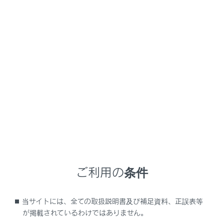
NX350/NX250
取扱説明書
ナビゲーションシステムを使う
基本操作
地図の基本操作
メニュー
地図画面表示
ご利用の条件
車の現在地の表示
当サイトには、全ての取扱説明書及び補足資料、正誤表等
地図のスケール（縮尺）の切りかえ
が掲載されているわけではありません。