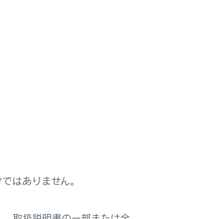
ップ
に従って、安全に作業してください。
ガレージ
キをセットしてください。
正しい位置にセット
けではありません。
く、取扱説明書の一部または全