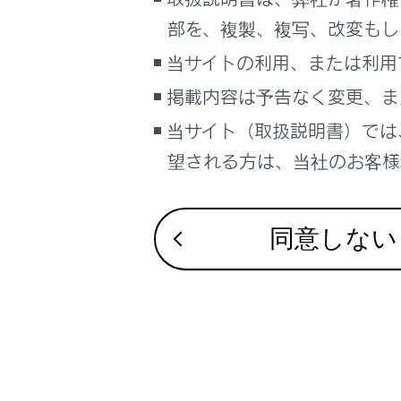
るしくみ
部を、複製、複写、改変もし
ナビゲーションシステムを使う
当サイトの利用、または利用
車のお手入れ
掲載内容は予告なく変更、ま
困ったときの対処方法
合わせて見ら
車の仕様、諸元、装備
当サイト（取扱説明書）では
補足
洗車
望される方は、当社のお客様相
タイヤ空気圧
ブックマーク
タイヤの交換
あとで読む
同意しない
PDFで見る
車両
マルチメディア
画面表示設定
個人情報の取扱いについて