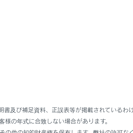
書
タイヤのメンテナンス
ジジャッキを使ったジャッキア
ッキを使用するときは、ガレージジャッキに付属の取扱説明書
用して車両を持ち上げるときは、正しい位置にガレージジャッ
両が損傷したり、けがをしたりするおそれがあります。
側のジャッキポイントの位置
明書及び補足資料、正誤表等が掲載されているわ
客様の年式に合致しない場合があります。
ジャッキポイントの位置
その他の知的財産権を保有します。弊社の許可な