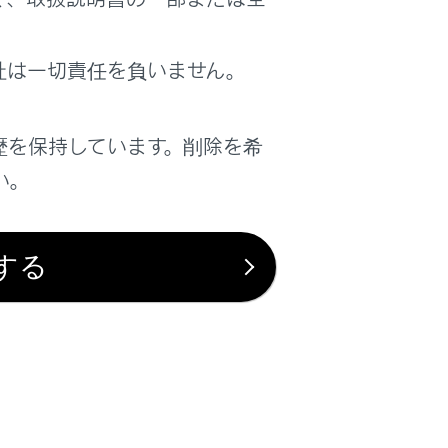
社は一切責任を負いません。
は役に立ちましたか？
歴を保持しています。削除を希
い。
はい
いいえ
する