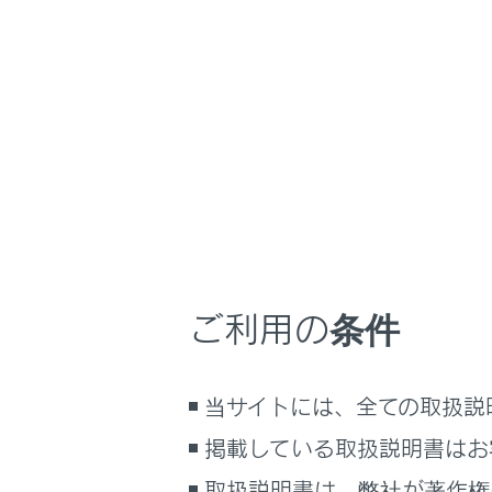
NX350h
取扱説明
車のお手入れ
ホーム
ガレー
はじめに
車を運転する前の準備
メニュー
車を運転するときに知ってほしい
こと
ガレージジャ
時間帯や天候に合わせた運転と装
ジャッキを使
備
ご利用の条件
しないと、車
快適装備と便利な室内装備の使い
かた
メーター／ディスプレイの機能と表
フロント
当サイトには、全ての取扱説
示される情報
掲載している取扱説明書はお
安全運転を支援する機能
リヤ側の
通信で安心、快適、便利を支援す
取扱説明書は、弊社が著作権