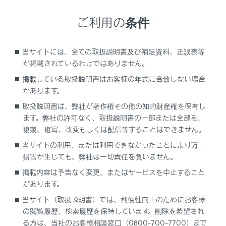
を押します。
ご利用の条件
リヤウインドウデフォッガーを作動させると、ミラーヒ
ーターが同時に作動し、曇りを取ることができます。
当サイトには、全ての取扱説明書及び補足資料、正誤表等
リヤウインドウデフォッガーとミラーヒーターは、しば
が掲載されているわけではありません。
らくすると自動的にOFFになります。
掲載している取扱説明書はお客様の年式に合致しない場合
があります。
警告
取扱説明書は、弊社が著作権その他の知的財産権を保有し
リヤウインドウデフォッガーとミラーヒーターが作動
ます。弊社の許可なく、取扱説明書の一部または全部を、
しているときは、ドアミラーの表面にふれないでくだ
複製、複写、改変もしくは配信等することはできません。
さい。ドアミラーの表面が非常に熱くなるため、やけ
当サイトの利用、または利用できなかったことにより万一
どをするおそれがあります。
損害が生じても、弊社は一切責任を負いません。
掲載内容は予告なく変更、またはサービスを中止すること
があります。
当サイト（取扱説明書）では、利便性向上のためにお客様
の閲覧履歴、検索履歴を保持しています。削除を希望され
る方は、当社のお客様相談窓口（0800-700-7700）まで