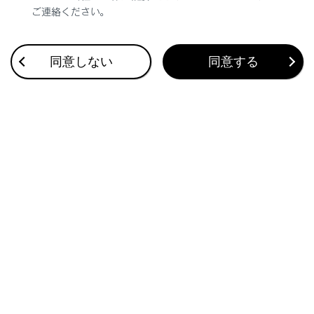
ご連絡ください。
合わせて見られているページ
同意しない
同意する
ヘッドランプの使用
雨の日の視界の確保
自動的にロービームとハイビームを切りかえる
このページは役に立ちましたか？
はい
いいえ