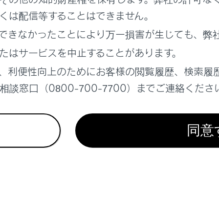
くは配信等することはできません。
ct アイコンの見方
できなかったことにより万一損害が生じても、弊
 の概要
たはサービスを中止することがあります。
ect 割り込み表示による通知／案内／注意喚起
、利便性向上のためにお客様の閲覧履歴、検索履
談窓口（0800-700-7700）までご連絡くださ
同意