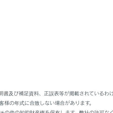
書
安心、快適、便利を支援するし
心、快適／便利なサービス
明書及び補足資料、正誤表等が掲載されているわ
客様の年式に合致しない場合があります。
その他の知的財産権を保有します。弊社の許可な
れているページ
このページ