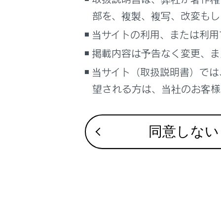
るしくみ
部を、複製、複写、改変もし
ITS Conne
ナビゲーションシステムを使う
当サイトの利用、または利用
車のお手入れ
ITS Connect
掲載内容は予告なく変更、ま
困ったときの対処方法
ITS Conn
車の仕様、諸元、装備
当サイト（取扱説明書）では
補足
望される方は、当社のお客様相
ブックマーク
あとで読む
同意しない
PDFで見る
車両
マルチメディア
画面表示設定
個人情報の取扱いについて