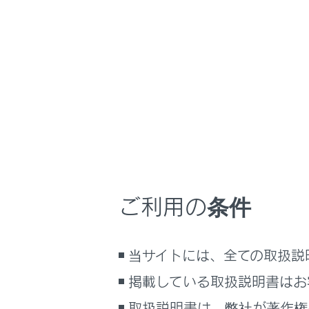
NX350h
取扱説明
ホーム
通信で
はじめに
車を運転する前の準備
車を運転するときに知ってほしい
こと
通信による安
時間帯や天候に合わせた運転と装
ITS Connect
備
ご利用の条件
快適装備と便利な室内装備の使い
かた
メーター／ディスプレイの機能と表
当サイトには、全ての取扱説
示される情報
掲載している取扱説明書はお
安全運転を支援する機能
通信で安心、快適、便利を支援す
取扱説明書は、弊社が著作権
合わせて見ら