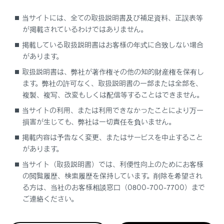
URL：
https://lexus.jp/news/bousai/#help_book
当サイトには、全ての取扱説明書及び補足資料、正誤表等
が掲載されているわけではありません。
掲載している取扱説明書はお客様の年式に合致しない場合
があります。
取扱説明書は、弊社が著作権その他の知的財産権を保有し
ます。弊社の許可なく、取扱説明書の一部または全部を、
複製、複写、改変もしくは配信等することはできません。
当サイトの利用、または利用できなかったことにより万一
損害が生じても、弊社は一切責任を負いません。
掲載内容は予告なく変更、またはサービスを中止すること
があります。
当サイト（取扱説明書）では、利便性向上のためにお客様
の閲覧履歴、検索履歴を保持しています。削除を希望され
合わせて見られているページ
る方は、当社のお客様相談窓口（0800-700-7700）まで
ご連絡ください。
ディスプレイに警告メッセージが表示された