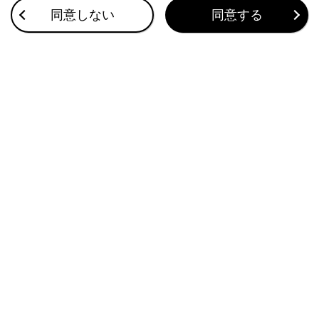
警告灯が点灯／点滅した
同意しない
同意する
補機バッテリーがあがったときにハイブリッドシステムを再
始動する
このページは役に立ちましたか？
はい
いいえ
ブックマーク
あとで読む
個人情報の取扱いについて