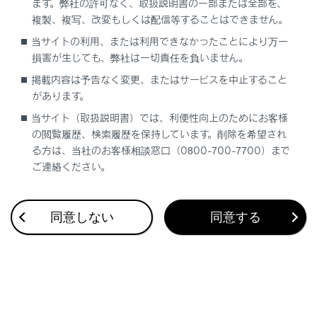
ます。弊社の許可なく、取扱説明書の一部または全部を、
複製、複写、改変もしくは配信等することはできません。
当サイトの利用、または利用できなかったことにより万一
合わせて見られているページ
損害が生じても、弊社は一切責任を負いません。
掲載内容は予告なく変更、またはサービスを中止すること
バックドアの機能と働き
があります。
ドアのロック／ロック解除
当サイト（取扱説明書）では、利便性向上のためにお客様
ミラーの調整
の閲覧履歴、検索履歴を保持しています。削除を希望され
る方は、当社のお客様相談窓口（0800-700-7700）まで
ご連絡ください。
このページは役に立ちましたか？
同意しない
同意する
はい
いいえ