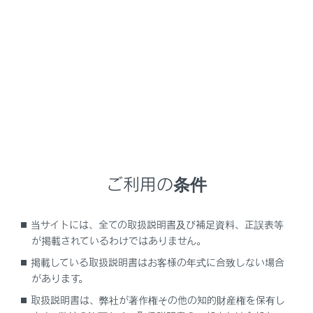
NX350h
取扱説明書
車を運転する前の準備
荷物を積む
荷物を積む
ラゲージルームに荷物を積むときの注意
ご利用の条件
バックドアの機能と働き
リヤシートの背もたれを倒す
当サイトには、全ての取扱説明書及び補足資料、正誤表等
が掲載されているわけではありません。
掲載している取扱説明書はお客様の年式に合致しない場合
があります。
取扱説明書は、弊社が著作権その他の知的財産権を保有し