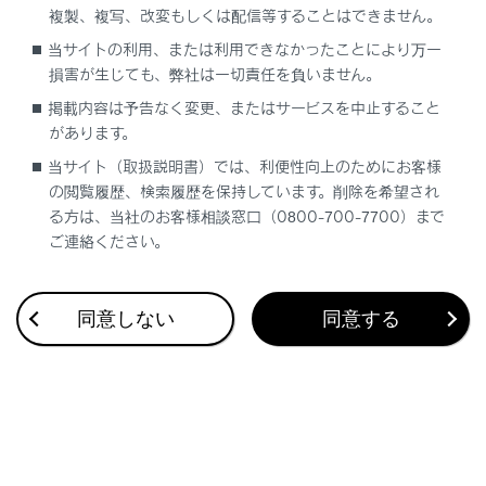
複製、複写、改変もしくは配信等することはできません。
合わせて見られているページ
当サイトの利用、または利用できなかったことにより万一
損害が生じても、弊社は一切責任を負いません。
Lexus Teammate Advanced Park
掲載内容は予告なく変更、またはサービスを中止すること
があります。
低速時に障害物との接近を検知してブレーキをかける
当サイト（取扱説明書）では、利便性向上のためにお客様
最適な車間距離を保って追従走行する
の閲覧履歴、検索履歴を保持しています。削除を希望され
る方は、当社のお客様相談窓口（0800-700-7700）まで
ご連絡ください。
このページは役に立ちましたか？
同意しない
同意する
はい
いいえ