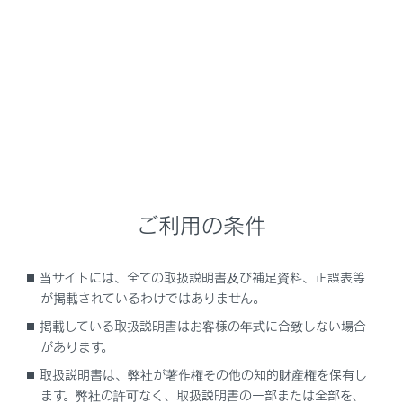
NX350h
取扱説明書
安全運転を支援する機能
安全運転サポート機能を使う
運転者の異常を察知して車を自
動で停める
ご利用の条件
当サイトには、全ての取扱説明書及び補足資料、正誤表等
ドライバー異常時対応システム
が掲載されているわけではありません。
掲載している取扱説明書はお客様の年式に合致しない場合
があります。
取扱説明書は、弊社が著作権その他の知的財産権を保有し
ます。弊社の許可なく、取扱説明書の一部または全部を、