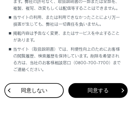
ます。弊社の許可なく、取扱説明書の一部または全部を、
複製、複写、改変もしくは配信等することはできません。
当サイトの利用、または利用できなかったことにより万一
合わせて見られているページ
損害が生じても、弊社は一切責任を負いません。
掲載内容は予告なく変更、またはサービスを中止すること
洗車
があります。
タイヤ空気圧警報システムのはたらき
当サイト（取扱説明書）では、利便性向上のためにお客様
タイヤの交換
の閲覧履歴、検索履歴を保持しています。削除を希望され
る方は、当社のお客様相談窓口（0800-700-7700）まで
ご連絡ください。
このページは役に立ちましたか？
同意しない
同意する
はい
いいえ