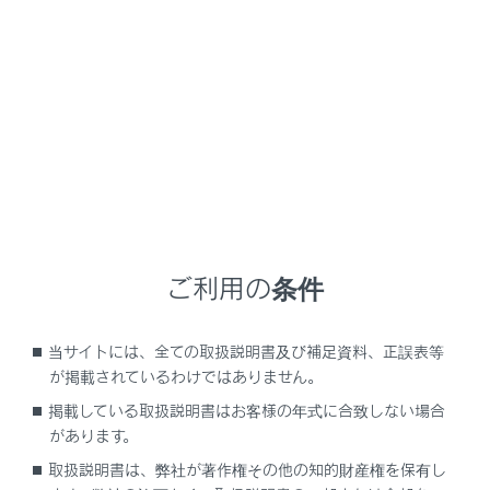
NX350h
取扱説明書
車のお手入れ
消耗品の点検
消耗品の点検
ボンネットを開ける
ご利用の条件
ウォッシャー液を補充する
エアコンフィルターのお手入れ
当サイトには、全ての取扱説明書及び補足資料、正誤表等
が掲載されているわけではありません。
掲載している取扱説明書はお客様の年式に合致しない場合
があります。
取扱説明書は、弊社が著作権その他の知的財産権を保有し