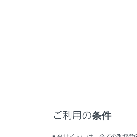
NX350h
取扱説明
車を運転する前の
ホーム
子ども
はじめに
車を運転する前の準備
車を運転するときに知ってほしい
こと
お子さまを乗
時間帯や天候に合わせた運転と装
備
シートベル
どもにあっ
快適装備と便利な室内装備の使い
かた
運転装置に
メーター／ディスプレイの機能と表
走行中にド
ご利用の条件
示される情報
アを開けら
安全運転を支援する機能
うにする
通信で安心、快適、便利を支援す
小さなお子
当サイトには、全ての取扱説