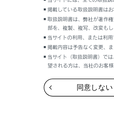
るしくみ
操作させな
掲載している取扱説明書はお
ナビゲーションシステムを使う
警告
取扱説明書は、弊社が著作権
車のお手入れ
困ったときの対処方法
部を、複製、複写、改変もし
お子さ
車の仕様、諸元、装備
害にお
当サイトの利用、または利用
などに
補足
掲載内容は予告なく変更、ま
す。
当サイト（取扱説明書）では
ブックマーク
車にお
まとめ
あとで読む
望される方は、当社のお客様相
PDFで見る
車両
同意しない
マルチメディア
車内から
画面表示設定
個人情報の取扱いについて