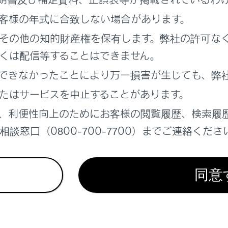
いでください。
客様の年式に合致しない場合があります。
その他の知的財産権を保有します。弊社の許可な
くは配信等することはできません。
まを車の中に残したままにしないでください。車内が高温にな
よぶか、最悪の場合死亡につながるおそれがあります。また、
できなかったことにより万一損害が生じても、弊
挟まれたり、発炎筒などでやけどしたり、運転装置を動かして、
たはサービスを中止することがあります。
、利便性向上のためにお客様の閲覧履歴、検索履
子さまを乗せる場合は、お子さまの安全を確保するための注意
た、
（
子どもにあったチャイルドシートを選んで取りつける
）
談窓口（0800-700-7700）までご連絡くださ
同意
リアドアを開けられないようにする（チャイルドプロテ