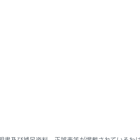
書
準備
子どもを乗せて安全にドライブするための準備
を車に乗せる
せるときは、次のことをお守りください。
トを正しく着用できない小さなお子さまを乗せるときは、適切
たチャイルドシートを選んで取りつける
）
ふれるのを防ぐため、お子さまはリヤシートに乗せることをお
アを開けたり、パワーウインドウを誤操作したりしないように
れないようにする（チャイルドプロテクター）
）
／ウインドウ
をご使用ください。
さまには、パワーウインドウ／ボンネット／バックドアやシー
明書及び補足資料、正誤表等が掲載されているわ