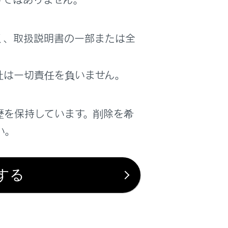
く、取扱説明書の一部または全
って熱射病や脱水症状になり、重大な健康障
お子さまが車内の装置を操作し、ドアガラス
社は一切責任を負いません。
思わぬ事故につながるおそれがあり危険で
歴を保持しています。削除を希
事項やチャイルドシートの取り付け方などを
を参照してください。
い。
する
クター）