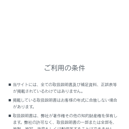
挟み込み防止機能
次のことを必ずお守りください。
挟み込み防止機能を故意に作動させようとし
て、体の一部を挟んだりしないでください。
挟み込み防止機能は、パワーバックドアが完全
に閉まる直前に異物を挟むと作動しない場合が
あります。指などを挟まないように注意してく
ださい。
ご利用の条件
挟み込み防止機能は、挟まれるものの形状や挟
まれかたによっては作動しない場合がありま
当サイトには、全ての取扱説明書及び補足資料、正誤表等
す。指などを挟まないように注意してくださ
が掲載されているわけではありません。
い。
掲載している取扱説明書はお客様の年式に合致しない場合
があります。
取扱説明書は、弊社が著作権その他の知的財産権を保有し
注意
ます。弊社の許可なく、取扱説明書の一部または全部を、
スピンドルユニットに関する注意
複製、複写、改変もしくは配信等することはできません。