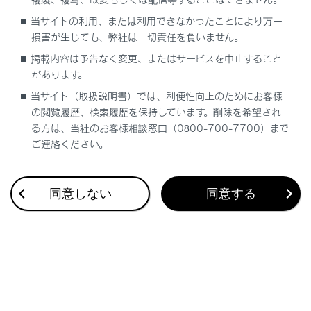
当サイトの利用、または利用できなかったことにより万一
バックドアにはバックドアを支えるためのスピン
損害が生じても、弊社は一切責任を負いません。
ドルユニット
が取り付けられています。
掲載内容は予告なく変更、またはサービスを中止すること
スピンドルユニット
の損傷や作動不良を防ぐ
があります。
ため次のことをお守りください。
当サイト（取扱説明書）では、利便性向上のためにお客様
の閲覧履歴、検索履歴を保持しています。削除を希望され
る方は、当社のお客様相談窓口（0800-700-7700）まで
ご連絡ください。
同意しない
同意する
ビニール片／ステッカー／粘着材といった異物
をスピンドルユニットに付着させない
バックドアにレクサス純正品以外のアクセサリ
ー用品を付けない
スピンドルユニットに手をかけたり、横方向に